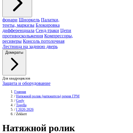
фонари
Шноркель
Палатки,
тенты, маркизы
Блокировка
дифференциала
Сенд-траки
Цепи
противоскольжения
Компрессоры,
ресиверы
Консоль потолочная
Лестница на заднюю дверь
Домкраты
Для квадроциклов
Защита и оборудование
Главная
/
Натяжной ролик (натяжитель) ремня ГРМ
/
Geely
/
Tugella
/
I 2020-2026
/
Zekkert
Натяжной ролик