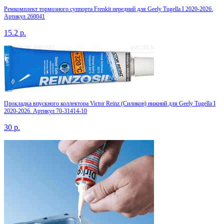
Ремкомплект тормозного суппорта Frenkit передний для Geely Tugella I 2020-2026.
Артикул 260041
15.2
р.
Прокладка впускного коллектора Victor Reinz (Силикон) нижний для Geely Tugella I
2020-2026. Артикул 70-31414-10
30
р.