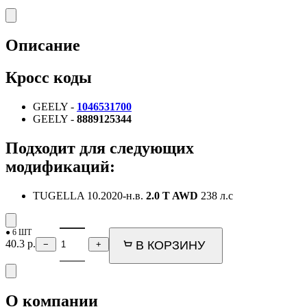
Описание
Кросс коды
GEELY -
1046531700
GEELY -
8889125344
Подходит для следующих
модификаций:
TUGELLA
10.2020-н.в.
2.0 T AWD
238 л.с
● 6 ШТ
40.3
р.
В КОРЗИНУ
−
+
О компании