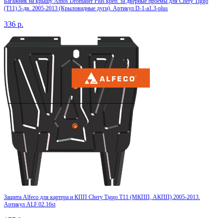
Багажник на крышу Amos Dromader Plus креп. за дверные проемы для Chery Tiggo
(T11) 5-дв. 2005-2013 (Крыловидные дуги). Артикул D-1-a1.3-plus
336
р.
Защита Alfeco для картера и КПП Chery Tiggo T11 (МКПП, АКПП) 2005-2013.
Артикул ALF.02.16st