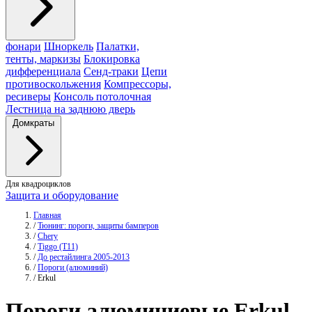
фонари
Шноркель
Палатки,
тенты, маркизы
Блокировка
дифференциала
Сенд-траки
Цепи
противоскольжения
Компрессоры,
ресиверы
Консоль потолочная
Лестница на заднюю дверь
Домкраты
Для квадроциклов
Защита и оборудование
Главная
/
Тюнинг: пороги, защиты бамперов
/
Chery
/
Tiggo (T11)
/
До рестайлинга 2005-2013
/
Пороги (алюминий)
/
Erkul
Пороги алюминиевые
Erkul