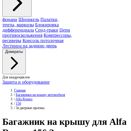
фонари
Шноркель
Палатки,
тенты, маркизы
Блокировка
дифференциала
Сенд-траки
Цепи
противоскольжения
Компрессоры,
ресиверы
Консоль потолочная
Лестница на заднюю дверь
Домкраты
Для квадроциклов
Защита и оборудование
Главная
/
Багажники на крышу автомобиля
/
Alfa Romeo
/
156
/
За дверные проемы
Багажник
на крышу для Alfa