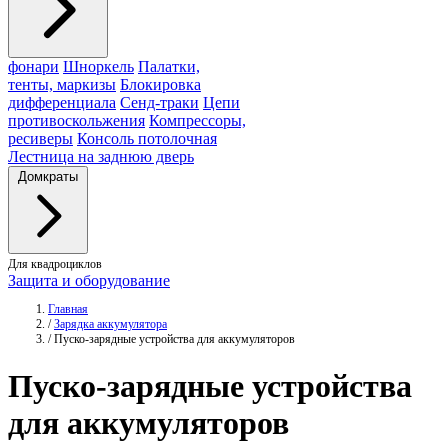
фонари
Шноркель
Палатки,
тенты, маркизы
Блокировка
дифференциала
Сенд-траки
Цепи
противоскольжения
Компрессоры,
ресиверы
Консоль потолочная
Лестница на заднюю дверь
Домкраты
Для квадроциклов
Защита и оборудование
Главная
/
Зарядка аккумулятора
/
Пуско-зарядные устройства для аккумуляторов
Пуско-зарядные
устройства
для аккумуляторов