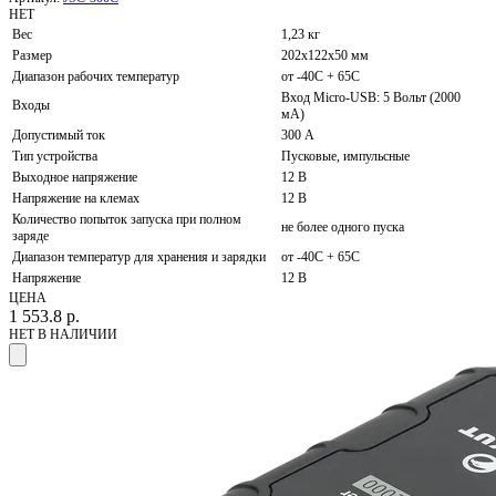
НЕТ
Вес
1,23 кг
Размер
202x122x50 мм
Диапазон рабочих температур
от -40С + 65С
Вход Micro-USB: 5 Вольт (2000
Входы
мА)
Допустимый ток
300 А
Тип устройства
Пусковые, импульсные
Выходное напряжение
12 В
Напряжение на клемах
12 В
Количество попыток запуска при полном
не более одного пуска
заряде
Диапазон температур для хранения и зарядки
от -40С + 65С
Напряжение
12 В
ЦЕНА
1 553.8
р.
НЕТ В НАЛИЧИИ