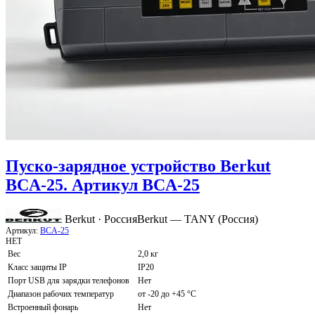
Пуско-зарядное устройство Berkut
BCA-25. Артикул BCA-25
Berkut · Россия
Berkut — TANY (Россия)
Артикул:
BCA-25
НЕТ
Вес
2,0 кг
Класс защиты IP
IP20
Порт USB для зарядки телефонов
Нет
Диапазон рабочих температур
от -20 до +45 °C
Встроенный фонарь
Нет