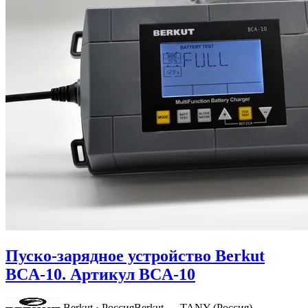
Пуско-зарядное устройство Berkut
BCA-10. Артикул BCA-10
Berkut · Россия
Berkut — TANY (Россия)