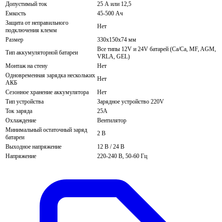
Допустимый ток
25 А или 12,5
Емкость
45-500 Ач
Защита от неправильного
Нет
подключения клемм
Размер
330x150x74 мм
Все типы 12V и 24V батарей (Сa/Ca, MF, AGM,
Тип аккумуляторной батареи
VRLA, GEL)
Монтаж на стену
Нет
Одновременная зарядка нескольких
Нет
АКБ
Сезонное хранение аккумулятора
Нет
Тип устройства
Зарядное устройство 220V
Ток заряда
25А
Охлаждение
Вентилятор
Минимальный остаточный заряд
2 В
батареи
Выходное напряжение
12 В / 24 В
Напряжение
220-240 В, 50-60 Гц