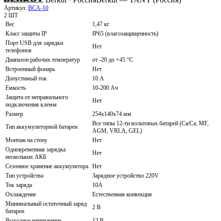
Артикул:
BCA-10
2 ШТ
Вес
1,47 кг
Класс защиты IP
IP65 (влагозащищенность)
Порт USB для зарядки
Нет
телефонов
Диапазон рабочих температур
от -20 до +45 °C
Встроенный фонарь
Нет
Допустимый ток
10 А
Емкость
10-200 Ач
Защита от неправильного
Нет
подключения клемм
Размер
254x140x74 мм
Все типы 12-ти вольтовых батарей (Сa/Ca, MF,
Тип аккумуляторной батареи
AGM, VRLA, GEL)
Монтаж на стену
Нет
Одновременная зарядка
Нет
нескольких АКБ
Сезонное хранение аккумулятора
Нет
Тип устройства
Зарядное устройство 220V
Ток заряда
10А
Охлаждение
Естественная конвекция
Минимальный остаточный заряд
2 В
батареи
Выходное напряжение
12 В