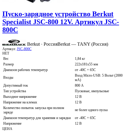
Пуско-зарядное устройство Berkut
Specialist JSC-800 12V. Артикул JSC-
800C
Berkut · Россия
Berkut — TANY (Россия)
Артикул:
JSC-800C
НЕТ
Вес
1,84 кг
Размер
222x181x55 мм
Диапазон рабочих температур
от -40С + 65С
Вход Micro-USB: 5 Вольт (2000
Входы
мА)
Допустимый ток
800 А
Тип устройства
Пусковые, импульсные
Выходное напряжение
12 В
Напряжение на клемах
12 В
Количество попыток запуска при полном
не более одного пуска
заряде
Диапазон температур для хранения и зарядки
от -40С + 65С
Напряжение
12 В
ЦЕНА