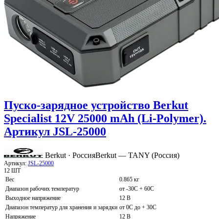
Пуско-зарядное устройство Berkut
Specialist 12V 25000 mAh (Li-Polymer).
Артикул JSL-25000
Berkut · Россия
Berkut — TANY (Россия)
Артикул:
JSL-25000
12 ШТ
Вес
0.865 кг
Диапазон рабочих температур
от -30С + 60С
Выходное напряжение
12 В
Диапазон температур для хранения и зарядки
от 0С до + 30С
Напряжение
12 В