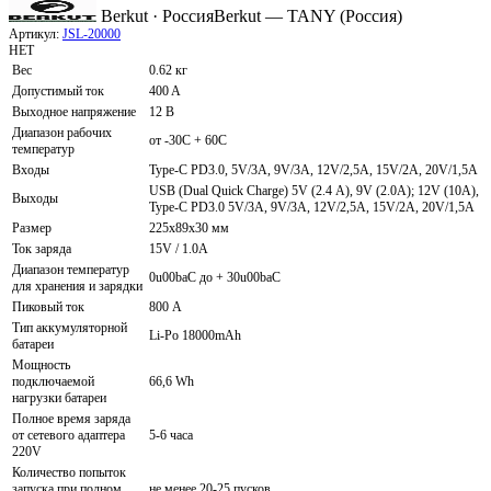
Berkut · Россия
Berkut — TANY (Россия)
Артикул:
JSL-20000
НЕТ
Вес
0.62 кг
Допустимый ток
400 A
Выходное напряжение
12 В
Диапазон рабочих
от -30С + 60С
температур
Входы
Type-C PD3.0, 5V/3А, 9V/3A, 12V/2,5A, 15V/2A, 20V/1,5A
USB (Dual Quick Charge) 5V (2.4 А), 9V (2.0A); 12V (10A),
Выходы
Type-C PD3.0 5V/3А, 9V/3A, 12V/2,5A, 15V/2A, 20V/1,5A
Размер
225x89x30 мм
Ток заряда
15V / 1.0A
Диапазон температур
0u00baС до + 30u00baС
для хранения и зарядки
Пиковый ток
800 А
Тип аккумуляторной
Li-Po 18000mАh
батареи
Мощность
подключаемой
66,6 Wh
нагрузки батареи
Полное время заряда
от сетевого адаптера
5-6 часа
220V
Количество попыток
запуска при полном
не менее 20-25 пусков