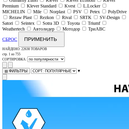
Gumarny Zubri
Klever
Klever Econom
Klever
Premium
Klever Standard
Kvest
L.Locker
MICHELIN
Mile
Norplast
PSV
Petex
PolyDrive
Rezaw Plast
Rezkon
Rival
SRTK
SV-Design
Satori
Seintex
Sotra 3D
Toyota
Triumf
Weathertech
Автолидер
Мотодор
ТриАВС
ПРИМЕНИТЬ
СБРОС
НАЙДЕНО:
22630 ТОВАРОВ
стр. 1 из 755
СОРТИРОВКА:
▾
ФИЛЬТРЫ
▤