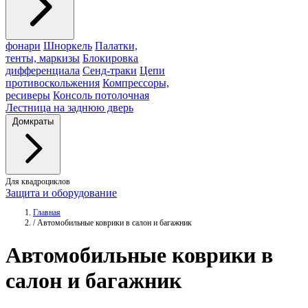
фонари
Шноркель
Палатки,
тенты, маркизы
Блокировка
дифференциала
Сенд-траки
Цепи
противоскольжения
Компрессоры,
ресиверы
Консоль потолочная
Лестница на заднюю дверь
Домкраты
Для квадроциклов
Защита и оборудование
Главная
/
Автомобильные коврики в салон и багажник
Автомобильные
коврики
в
салон и багажник