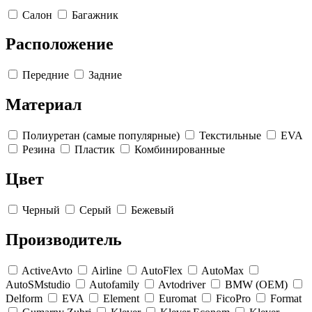
Салон
Багажник
Расположение
Передние
Задние
Материал
Полиуретан (самые популярные)
Текстильные
EVA
Резина
Пластик
Комбинированные
Цвет
Черный
Серый
Бежевый
Производитель
ActiveAvto
Airline
AutoFlex
AutoMax
AutoSMstudio
Autofamily
Avtodriver
BMW (OEM)
Delform
EVA
Element
Euromat
FicoPro
Format