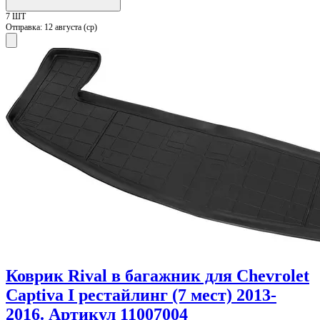
7 ШТ
Отправка:
12 августа (ср)
Коврик Rival в багажник для Chevrolet
Captiva I рестайлинг (7 мест) 2013-
2016. Артикул 11007004