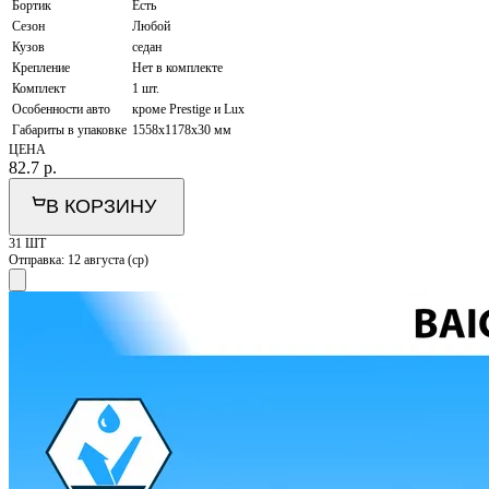
Бортик
Есть
Сезон
Любой
Кузов
седан
Крепление
Нет в комплекте
Комплект
1 шт.
Особенности авто
кроме Prestige и Lux
Габариты в упаковке
1558х1178х30 мм
ЦЕНА
82.7
р.
В КОРЗИНУ
31 ШТ
Отправка:
12 августа (ср)