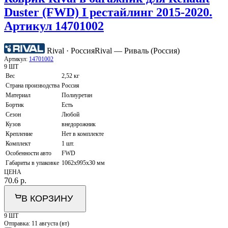
Duster (FWD) I рестайлинг 2015-2020.
Артикул 14701002
Rival · Россия
Rival — Риваль (Россия)
Артикул:
14701002
9 ШТ
Вес
2,52 кг
Страна производства
Россия
Материал
Полиуретан
Бортик
Есть
Сезон
Любой
Кузов
внедорожник
Крепление
Нет в комплекте
Комплект
1 шт.
Особенности авто
FWD
Габариты в упаковке
1062х995х30 мм
ЦЕНА
70.6
р.
В КОРЗИНУ
9 ШТ
Отправка:
11 августа (вт)