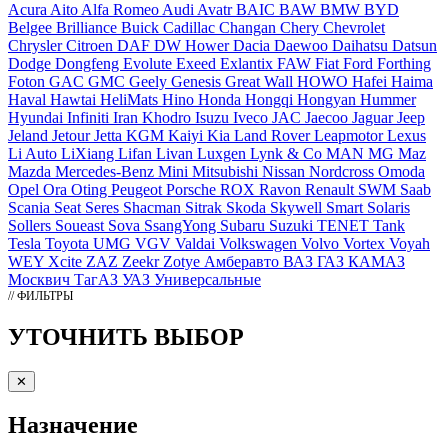
Acura
Aito
Alfa Romeo
Audi
Avatr
BAIC
BAW
BMW
BYD
Belgee
Brilliance
Buick
Cadillac
Changan
Chery
Chevrolet
Chrysler
Citroen
DAF
DW Hower
Dacia
Daewoo
Daihatsu
Datsun
Dodge
Dongfeng
Evolute
Exeed
Exlantix
FAW
Fiat
Ford
Forthing
Foton
GAC
GMC
Geely
Genesis
Great Wall
HOWO
Hafei
Haima
Haval
Hawtai
HeliMats
Hino
Honda
Hongqi
Hongyan
Hummer
Hyundai
Infiniti
Iran Khodro
Isuzu
Iveco
JAC
Jaecoo
Jaguar
Jeep
Jeland
Jetour
Jetta
KGM
Kaiyi
Kia
Land Rover
Leapmotor
Lexus
Li Auto
LiXiang
Lifan
Livan
Luxgen
Lynk & Co
MAN
MG
Maz
Mazda
Mercedes-Benz
Mini
Mitsubishi
Nissan
Nordcross
Omoda
Opel
Ora
Oting
Peugeot
Porsche
ROX
Ravon
Renault
SWM
Saab
Scania
Seat
Seres
Shacman
Sitrak
Skoda
Skywell
Smart
Solaris
Sollers
Soueast
Sova
SsangYong
Subaru
Suzuki
TENET
Tank
Tesla
Toyota
UMG
VGV
Valdai
Volkswagen
Volvo
Vortex
Voyah
WEY
Xcite
ZAZ
Zeekr
Zotye
Амберавто
ВАЗ
ГАЗ
КАМАЗ
Москвич
ТагАЗ
УАЗ
Универсальные
// ФИЛЬТРЫ
УТОЧНИТЬ ВЫБОР
✕
Назначение