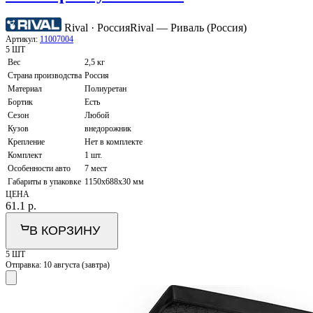
Rival · Россия
Rival — Риваль (Россия)
Артикул:
11007004
5 ШТ
Вес
2,5 кг
Страна производства
Россия
Материал
Полиуретан
Бортик
Есть
Сезон
Любой
Кузов
внедорожник
Крепление
Нет в комплекте
Комплект
1 шт.
Особенности авто
7 мест
Габариты в упаковке
1150х688х30 мм
ЦЕНА
61.1
р.
В КОРЗИНУ
5 ШТ
Отправка:
10 августа (завтра)