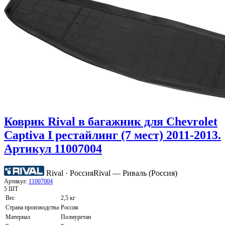
Коврик Rival в багажник для Chevrolet
Captiva I рестайлинг (7 мест) 2011-2013.
Артикул 11007004
Rival · Россия
Rival — Риваль (Россия)
Артикул:
11007004
5 ШТ
Вес
2,5 кг
Страна производства
Россия
Материал
Полиуретан