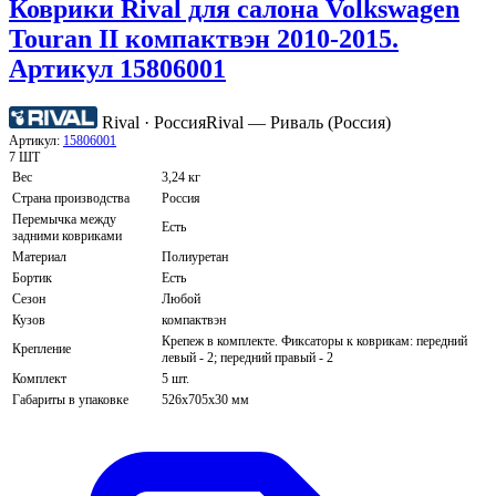
Коврики Rival для салона Volkswagen
Touran II компактвэн 2010-2015.
Артикул 15806001
Rival · Россия
Rival — Риваль (Россия)
Артикул:
15806001
7 ШТ
Вес
3,24 кг
Страна производства
Россия
Перемычка между
Есть
задними ковриками
Материал
Полиуретан
Бортик
Есть
Сезон
Любой
Кузов
компактвэн
Крепеж в комплекте. Фиксаторы к коврикам: передний
Крепление
левый - 2; передний правый - 2
Комплект
5 шт.
Габариты в упаковке
526х705х30 мм