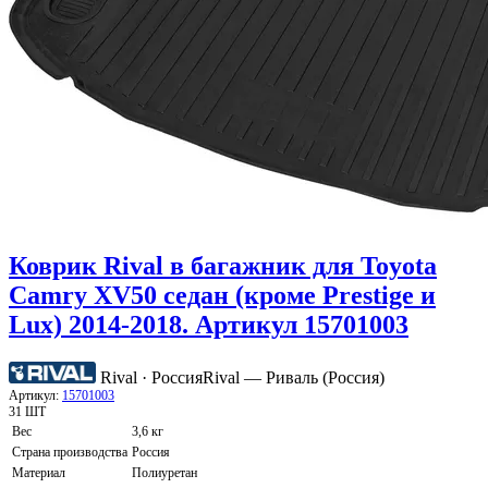
Коврик Rival в багажник для Toyota
Camry XV50 седан (кроме Prestige и
Lux) 2014-2018. Артикул 15701003
Rival · Россия
Rival — Риваль (Россия)
Артикул:
15701003
31 ШТ
Вес
3,6 кг
Страна производства
Россия
Материал
Полиуретан