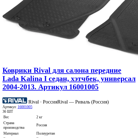
Коврики Rival для салона передние
Lada Kalina I седан, хэтчбек, универсал
2004-2013. Артикул 16001005
Rival · Россия
Rival — Риваль (Россия)
Артикул:
16001005
36 ШТ
Вес
2 кг
Страна
Россия
производства
Материал
Полиуретан