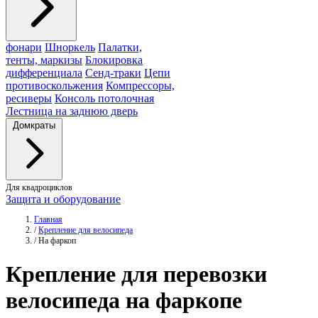
фонари
Шноркель
Палатки,
тенты, маркизы
Блокировка
дифференциала
Сенд-траки
Цепи
противоскольжения
Компрессоры,
ресиверы
Консоль потолочная
Лестница на заднюю дверь
Домкраты
Для квадроциклов
Защита и оборудование
Главная
/
Крепление для велосипеда
/
На фаркоп
Крепление для перевозки
велосипеда на фаркопе