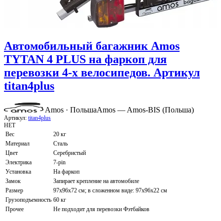
Автомобильный багажник Amos
TYTAN 4 PLUS на фаркоп для
перевозки 4-х велосипедов. Артикул
titan4plus
Amos · Польша
Amos — Amos-BIS (Польша)
Артикул:
titan4plus
НЕТ
Вес
20 кг
Материал
Сталь
Цвет
Серебристый
Электрика
7-pin
Установка
На фаркоп
Замок
Запирает крепление на автомобиле
Размер
97х96х72 см; в сложенном виде: 97х96х22 см
Грузоподъемность
60 кг
Прочее
Не подходит для перевозки Фэтбайков