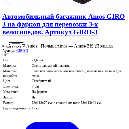
Автомобильный багажник Amos GIRO
3 на фаркоп для перевозки 3-х
велосипедов. Артикул GIRO-3
Amos · Польша
Amos — Amos-BIS (Польша)
Артикул:
GIRO-3
НЕТ
Вес
21,66 кг
Материал
Сталь, алюминий, пластик
Материал
Стальная рама, алюминиевые ригели, пласиковые желоба для
подробно
колес
Цвет
Серебристый
Электрика
7-pin
Установка
На фаркоп
Замок
Да
Размер
73х113х70 см; в сложенном виде 73х113х24 см
Грузоподъемность
45 кг