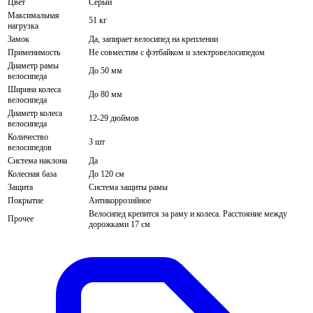
Цвет
Серый
Максимальная
51 кг
нагрузка
Замок
Да, запирает велосипед на креплении
Применимость
Не совместим с фэтбайком и электровелосипедом
Диаметр рамы
До 50 мм
велосипеда
Ширина колеса
До 80 мм
велосипеда
Диаметр колеса
12-29 дюймов
велосипеда
Количество
3 шт
велосипедов
Система наклона
Да
Колесная база
До 120 см
Защита
Система защиты рамы
Покрытие
Антикоррозийное
Велосипед крепится за раму и колеса. Расстояние между
Прочее
дорожками 17 см