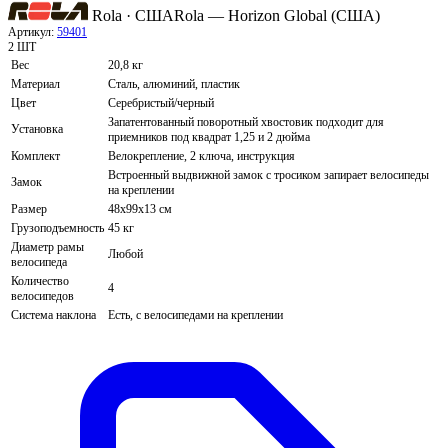
Rola · США
Rola — Horizon Global (США)
Артикул:
59401
2 ШТ
Вес
20,8 кг
Материал
Сталь, алюминий, пластик
Цвет
Серебристый/черный
Запатентованный поворотный хвостовик подходит для
Установка
приемников под квадрат 1,25 и 2 дюйма
Комплект
Велокрепление, 2 ключа, инструкция
Встроенный выдвижной замок с тросиком запирает велосипеды
Замок
на креплении
Размер
48х99х13 см
Грузоподъемность
45 кг
Диаметр рамы
Любой
велосипеда
Количество
4
велосипедов
Система наклона
Есть, с велосипедами на креплении