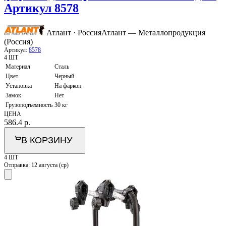
Артикул 8578
Атлант · Россия
Атлант — Металлопродукция
(Россия)
Артикул:
8578
4 ШТ
Материал
Сталь
Цвет
Черный
Установка
На фаркоп
Замок
Нет
Грузоподъемность
30 кг
ЦЕНА
586.4
р.
В КОРЗИНУ
4 ШТ
Отправка:
12 августа (ср)