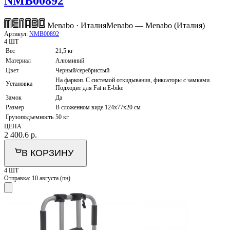
NMB00892
Menabo · Италия
Menabo — Menabo (Италия)
Артикул:
NMB00892
4 ШТ
Вес
21,5 кг
Материал
Алюминий
Цвет
Черный/серебристый
На фаркоп. С системой откидывания, фиксаторы с замками.
Установка
Подходит для Fat и E-bike
Замок
Да
Размер
В сложенном виде 124x77x20 см
Грузоподъемность
50 кг
ЦЕНА
2 400.6
р.
В КОРЗИНУ
4 ШТ
Отправка:
10 августа (пн)