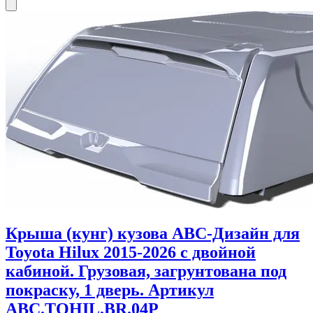
Крыша (кунг) кузова АВС-Дизайн для
Toyota Hilux 2015-2026 с двойной
кабиной. Грузовая, загрунтована под
покраску, 1 дверь. Артикул
ABC.TOHIL.BR.04P