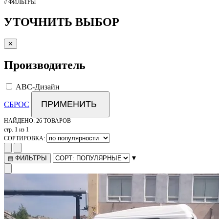
// ФИЛЬТРЫ
УТОЧНИТЬ ВЫБОР
✕
Производитель
АВС-Дизайн
ПРИМЕНИТЬ
СБРОС
НАЙДЕНО:
26 ТОВАРОВ
стр. 1 из 1
СОРТИРОВКА:
▾
ФИЛЬТРЫ
▤