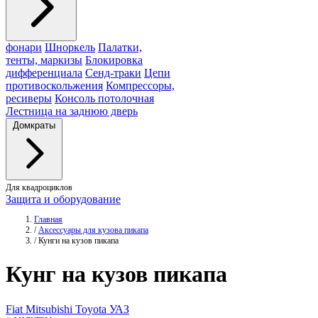
фонари
Шноркель
Палатки,
тенты, маркизы
Блокировка
дифференциала
Сенд-траки
Цепи
противоскольжения
Компрессоры,
ресиверы
Консоль потолочная
Лестница на заднюю дверь
Домкраты
Для квадроциклов
Защита и оборудование
Главная
/
Аксессуары для кузова пикапа
/
Кунги на кузов пикапа
Кунг
на кузов пикапа
Fiat
Mitsubishi
Toyota
УАЗ