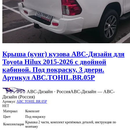
Крыша (кунг) кузова АВС-Дизайн для
Toyota Hilux 2015-2026 с двойной
кабиной. Под покраску, 3 двери.
Артикул ABC.TOHIL.BR.05P
АВС-Дизайн · Россия
АВС-Дизайн — АВС-
Дизайн (Россия)
Артикул:
ABC.TOHIL.BR.05P
НЕТ
Материал
Композит
Цвет
Под покраску
Крышка 2 части, комплект крепёжных деталей, инструкция по
Комплектация
монтажу