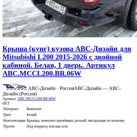
Крыша (кунг) кузова АВС-Дизайн для
Mitsubishi L200 2015-2026 с двойной
кабиной. Белая, 1 дверь. Артикул
ABC.MCCL200.BR.06W
АВС-Дизайн · Россия
АВС-Дизайн — АВС-
Дизайн (Россия)
Артикул:
ABC.MCCL200.BR.06W
НЕТ
Материал
Композит
Цвет
Белый
Комплектация
Крышка, комплект крепёжных деталей, инструкция по монтажу
Прочее
Под покраску или как есть