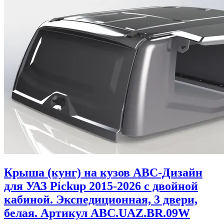
Крыша (кунг) на кузов АВС-Дизайн
для УАЗ Pickup 2015-2026 с двойной
кабиной. Экспедиционная, 3 двери,
белая. Артикул ABC.UAZ.BR.09W