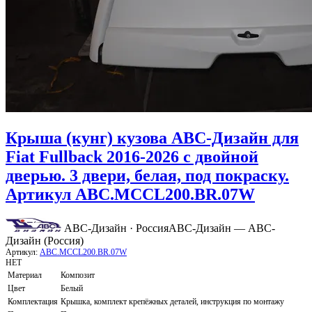
Крыша (кунг) кузова АВС-Дизайн для
Fiat Fullback 2016-2026 с двойной
дверью. 3 двери, белая, под покраску.
Артикул ABC.MCCL200.BR.07W
АВС-Дизайн · Россия
АВС-Дизайн — АВС-
Дизайн (Россия)
Артикул:
ABC.MCCL200.BR.07W
НЕТ
Материал
Композит
Цвет
Белый
Комплектация
Крышка, комплект крепёжных деталей, инструкция по монтажу