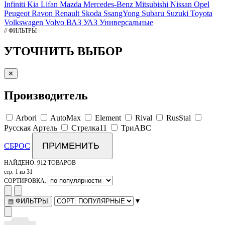
Infiniti
Kia
Lifan
Mazda
Mercedes-Benz
Mitsubishi
Nissan
Opel
Peugeot
Ravon
Renault
Skoda
SsangYong
Subaru
Suzuki
Toyota
Volkswagen
Volvo
ВАЗ
УАЗ
Универсальные
// ФИЛЬТРЫ
УТОЧНИТЬ ВЫБОР
✕
Производитель
Arbori
AutoMax
Element
Rival
RusStal
Русская Артель
Стрелка11
ТриАВС
ПРИМЕНИТЬ
СБРОС
НАЙДЕНО:
912 ТОВАРОВ
стр. 1 из 31
СОРТИРОВКА:
▾
ФИЛЬТРЫ
▤