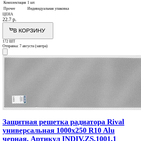
Комплектация
1 шт.
Прочее
Индивидуальная упаковка
ЦЕНА
22.7
р.
В КОРЗИНУ
172 ШТ
Отправка:
7 августа (завтра)
Защитная решетка радиатора Rival
универсальная 1000х250 R10 Alu
черная. Артикул INDIV.ZS.1001.1