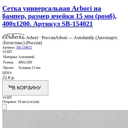
Сетка универсальная Arbori на
бампер, размер ячейки 15 мм (ромб),
400х1200. Артикул SB-154021
Arbori · Россия
Arbori — Autofamily (Автопартс
Логистикс) (Россия)
Артикул:
SB-154021
14 ШТ
Материал
Алюминий
Размер
400х1200
Прочее
Толщина 15 мм
ЦЕНА
22.8
р.
В КОРЗИНУ
14 ШТ
Отправка:
10 августа (пн)