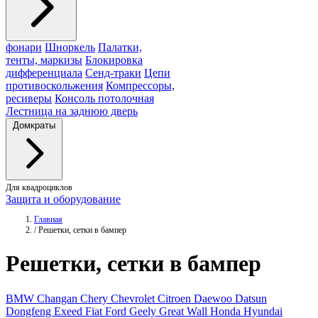
фонари
Шноркель
Палатки,
тенты, маркизы
Блокировка
дифференциала
Сенд-траки
Цепи
противоскольжения
Компрессоры,
ресиверы
Консоль потолочная
Лестница на заднюю дверь
Домкраты
Для квадроциклов
Защита и оборудование
Главная
/
Решетки, сетки в бампер
Решетки
, сетки в бампер
BMW
Changan
Chery
Chevrolet
Citroen
Daewoo
Datsun
Dongfeng
Exeed
Fiat
Ford
Geely
Great Wall
Honda
Hyundai