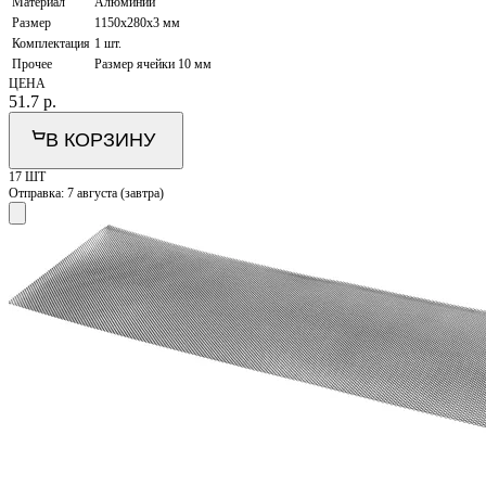
Материал
Алюминий
Размер
1150х280х3 мм
Комплектация
1 шт.
Прочее
Размер ячейки 10 мм
ЦЕНА
51.7
р.
В КОРЗИНУ
17 ШТ
Отправка:
7 августа (завтра)