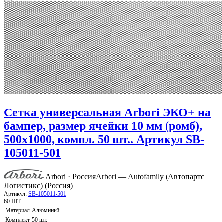
Сетка универсальная Arbori ЭКО+ на
бампер, размер ячейки 10 мм (ромб),
500х1000, компл. 50 шт.. Артикул SB-
105011-501
Arbori · Россия
Arbori — Autofamily (Автопартс
Логистикс) (Россия)
Артикул:
SB-105011-501
60 ШТ
Материал
Алюминий
Комплект
50 шт.