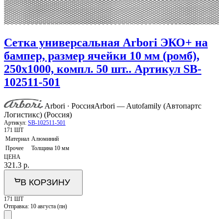
Сетка универсальная Arbori ЭКО+ на
бампер, размер ячейки 10 мм (ромб),
250х1000, компл. 50 шт.. Артикул SB-
102511-501
Arbori · Россия
Arbori — Autofamily (Автопартс
Логистикс) (Россия)
Артикул:
SB-102511-501
171 ШТ
Материал
Алюминий
Прочее
Толщина 10 мм
ЦЕНА
321.3
р.
В КОРЗИНУ
171 ШТ
Отправка:
10 августа (пн)