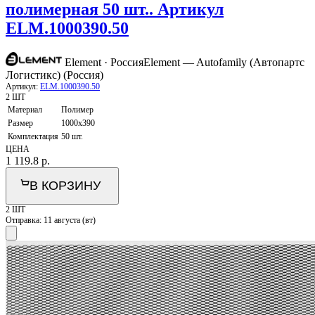
полимерная 50 шт.. Артикул
ELM.1000390.50
Element · Россия
Element — Autofamily (Автопартс
Логистикс) (Россия)
Артикул:
ELM.1000390.50
2 ШТ
Материал
Полимер
Размер
1000х390
Комплектация
50 шт.
ЦЕНА
1 119.8
р.
В КОРЗИНУ
2 ШТ
Отправка:
11 августа (вт)