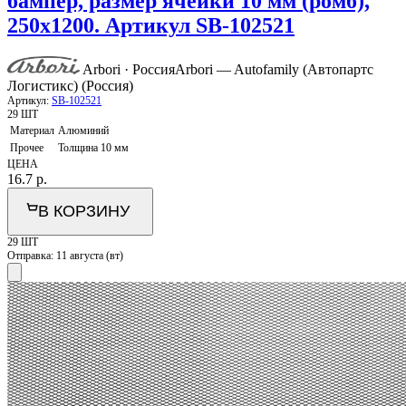
бампер, размер ячейки 10 мм (ромб),
250х1200. Артикул SB-102521
Arbori · Россия
Arbori — Autofamily (Автопартс
Логистикс) (Россия)
Артикул:
SB-102521
29 ШТ
Материал
Алюминий
Прочее
Толщина 10 мм
ЦЕНА
16.7
р.
В КОРЗИНУ
29 ШТ
Отправка:
11 августа (вт)