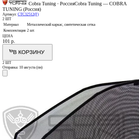
Cobra Tuning · Россия
Cobra Tuning — COBRA
TUNING (Россия)
Артикул:
CTC32512(F)
2 ШТ
Материал
Металлический каркас, синтетическая сетка
Комплектация
2 шт.
ЦЕНА
101
р.
В КОРЗИНУ
2 ШТ
Отправка:
10 августа (пн)