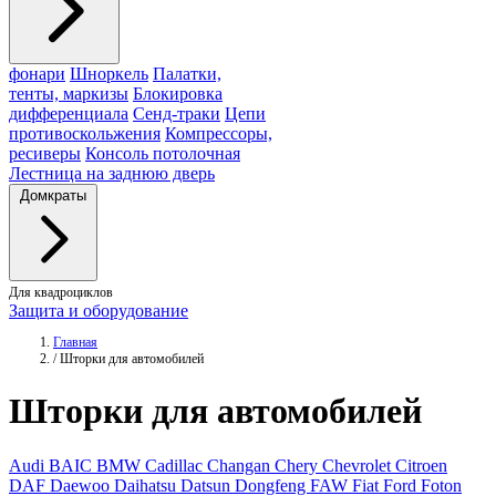
фонари
Шноркель
Палатки,
тенты, маркизы
Блокировка
дифференциала
Сенд-траки
Цепи
противоскольжения
Компрессоры,
ресиверы
Консоль потолочная
Лестница на заднюю дверь
Домкраты
Для квадроциклов
Защита и оборудование
Главная
/
Шторки для автомобилей
Шторки
для автомобилей
Audi
BAIC
BMW
Cadillac
Changan
Chery
Chevrolet
Citroen
DAF
Daewoo
Daihatsu
Datsun
Dongfeng
FAW
Fiat
Ford
Foton