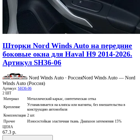
Шторки Nord Winds Auto на передние
боковые окна для Haval H9 2014-2026.
Артикул SH36-06
Nord Winds Auto · Россия
Nord Winds Auto — Nord
Winds Auto (Россия)
Артикул:
SH36-06
2 ШТ
Материал
Металлический каркас, синтетическая сетка
Устанавливается на клипсы или магниты, без вмешательства в
Крепление
конструкцию автомобиля
Комплектация
2 шт.
Прочее
Износостойкая эластичная ткань. Диапазон затемнения 15%
ЦЕНА
67.3
р.