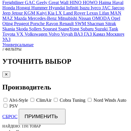
Freightliner
GAC
Geely
Great Wall
HINO
HOWO
Haima
Haval
Honda
Hongqi
Hummer
Hyundai
Infiniti
Isuzu
Iveco
JAC
Jaecoo
Jeep
Jetour
KGM
Kaiyi
Kia
LX
Land Rover
Lexus
Lifan
MAN
MAZ
Mazda
Mercedes-Benz
Mitsubishi
Nissan
OMODA
Opel
Oting
Peugeot
Porsche
Ravon
Renault
SWM
Shacman
Sitrak
Skania
Skoda
Sollers
Soueast
SsangYong
Subaru
Suzuki
Tank
Toyota
VX
Volkswagen
Volvo
Voyah
ВАЗ
ГАЗ
Камаз
Москвич
УАЗ
Универсальные
// ФИЛЬТРЫ
УТОЧНИТЬ ВЫБОР
✕
Производитель
Alvi-Style
ClimAir
Cobra Tuning
Nord Winds Auto
PSV
ПРИМЕНИТЬ
СБРОС
НАЙДЕНО:
1191 ТОВАР