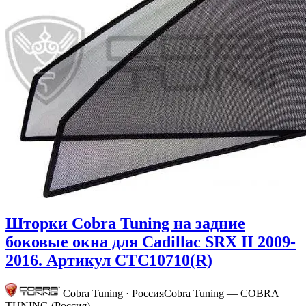
Шторки Cobra Tuning на задние
боковые окна для Cadillac SRX II 2009-
2016. Артикул CTC10710(R)
Cobra Tuning · Россия
Cobra Tuning — COBRA
TUNING (Россия)