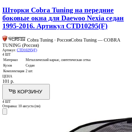
Шторки Cobra Tuning на передние
боковые окна для Daewoo Nexia седан
1995-2016. Артикул CTD10295(F)
Cobra Tuning · Россия
Cobra Tuning — COBRA
TUNING (Россия)
Артикул:
CTD10295(F)
4 ШТ
Материал
Металлический каркас, синтетическая сетка
Кузов
Седан
Комплектация
2 шт.
ЦЕНА
101
р.
В КОРЗИНУ
4 ШТ
Отправка:
10 августа (пн)