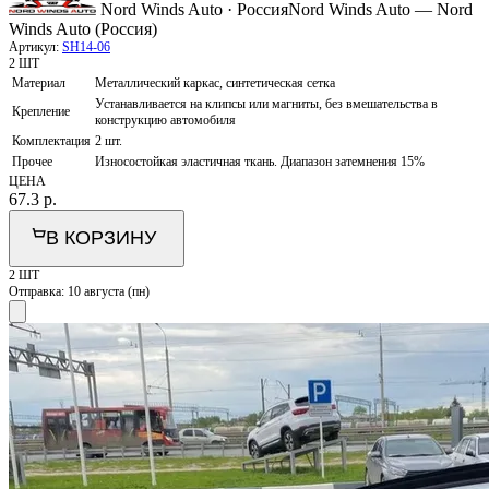
Nord Winds Auto · Россия
Nord Winds Auto — Nord
Winds Auto (Россия)
Артикул:
SH14-06
2 ШТ
Материал
Металлический каркас, синтетическая сетка
Устанавливается на клипсы или магниты, без вмешательства в
Крепление
конструкцию автомобиля
Комплектация
2 шт.
Прочее
Износостойкая эластичная ткань. Диапазон затемнения 15%
ЦЕНА
67.3
р.
В КОРЗИНУ
2 ШТ
Отправка:
10 августа (пн)