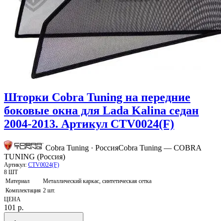
Шторки Cobra Tuning на передние
боковые окна для Lada Kalina седан
2004-2013. Артикул CTV0024(F)
Cobra Tuning · Россия
Cobra Tuning — COBRA
TUNING (Россия)
Артикул:
CTV0024(F)
8 ШТ
Материал
Металлический каркас, синтетическая сетка
Комплектация
2 шт.
ЦЕНА
101
р.