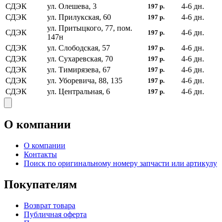
СДЭК
ул. Олешева, 3
4-6
дн.
197
р.
СДЭК
ул. Прилукская, 60
4-6
дн.
197
р.
ул. Притыцкого, 77, пом.
СДЭК
4-6
дн.
197
р.
147н
СДЭК
ул. Слободская, 57
4-6
дн.
197
р.
СДЭК
ул. Сухаревская, 70
4-6
дн.
197
р.
СДЭК
ул. Тимирязева, 67
4-6
дн.
197
р.
СДЭК
ул. Уборевича, 88, 135
4-6
дн.
197
р.
СДЭК
ул. Центральная, 6
4-6
дн.
197
р.
О компании
О компании
Контакты
Поиск по оригинальному номеру запчасти или артикулу
Покупателям
Возврат товара
Публичная оферта