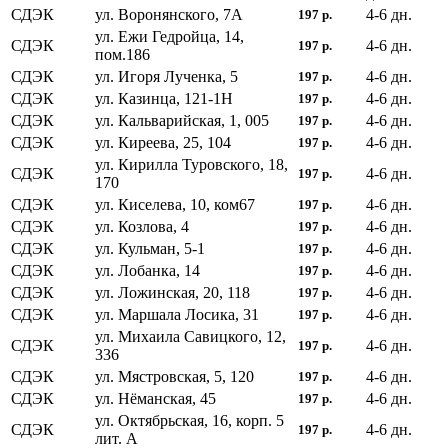
СДЭК
ул. Воронянского, 7А
4-6
дн.
197
р.
ул. Ежи Гедройца, 14,
СДЭК
4-6
дн.
197
р.
пом.186
СДЭК
ул. Игоря Лученка, 5
4-6
дн.
197
р.
СДЭК
ул. Казинца, 121-1Н
4-6
дн.
197
р.
СДЭК
ул. Кальварийская, 1, 005
4-6
дн.
197
р.
СДЭК
ул. Киреева, 25, 104
4-6
дн.
197
р.
ул. Кирилла Туровского, 18,
СДЭК
4-6
дн.
197
р.
170
СДЭК
ул. Киселева, 10, ком67
4-6
дн.
197
р.
СДЭК
ул. Козлова, 4
4-6
дн.
197
р.
СДЭК
ул. Кульман, 5-1
4-6
дн.
197
р.
СДЭК
ул. Лобанка, 14
4-6
дн.
197
р.
СДЭК
ул. Ложинская, 20, 118
4-6
дн.
197
р.
СДЭК
ул. Маршала Лосика, 31
4-6
дн.
197
р.
ул. Михаила Савицкого, 12,
СДЭК
4-6
дн.
197
р.
336
СДЭК
ул. Мястровская, 5, 120
4-6
дн.
197
р.
СДЭК
ул. Нёманская, 45
4-6
дн.
197
р.
ул. Октябрьская, 16, корп. 5
СДЭК
4-6
дн.
197
р.
лит. А