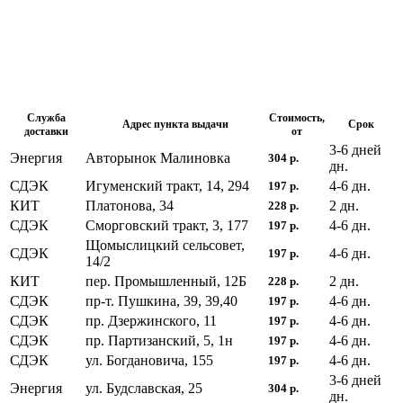
Служба
Стоимость,
Адрес пункта выдачи
Срок
доставки
от
3-6 дней
Энергия
Авторынок Малиновка
304
р.
дн.
СДЭК
Игуменский тракт, 14, 294
4-6
дн.
197
р.
КИТ
Платонова, 34
2
дн.
228
р.
СДЭК
Сморговский тракт, 3, 177
4-6
дн.
197
р.
Щомыслицкий сельсовет,
СДЭК
4-6
дн.
197
р.
14/2
КИТ
пер. Промышленный, 12Б
2
дн.
228
р.
СДЭК
пр-т. Пушкина, 39, 39,40
4-6
дн.
197
р.
СДЭК
пр. Дзержинского, 11
4-6
дн.
197
р.
СДЭК
пр. Партизанский, 5, 1н
4-6
дн.
197
р.
СДЭК
ул. Богдановича, 155
4-6
дн.
197
р.
3-6 дней
Энергия
ул. Будславская, 25
304
р.
дн.