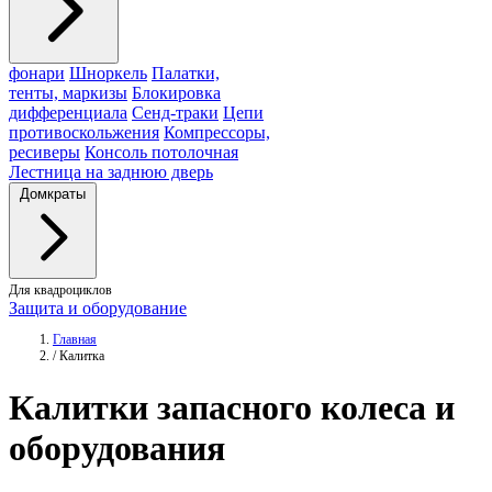
фонари
Шноркель
Палатки,
тенты, маркизы
Блокировка
дифференциала
Сенд-траки
Цепи
противоскольжения
Компрессоры,
ресиверы
Консоль потолочная
Лестница на заднюю дверь
Домкраты
Для квадроциклов
Защита и оборудование
Главная
/
Калитка
Калитки
запасного колеса и
оборудования