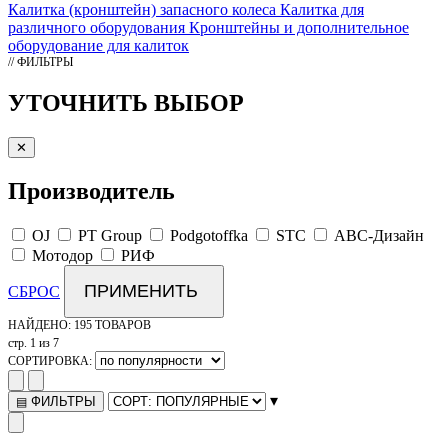
Калитка (кронштейн) запасного колеса
Калитка для
различного оборудования
Кронштейны и дополнительное
оборудование для калиток
// ФИЛЬТРЫ
УТОЧНИТЬ ВЫБОР
✕
Производитель
OJ
PT Group
Podgotoffka
STC
АВС-Дизайн
Мотодор
РИФ
ПРИМЕНИТЬ
СБРОС
НАЙДЕНО:
195 ТОВАРОВ
стр. 1 из 7
СОРТИРОВКА:
▾
ФИЛЬТРЫ
▤