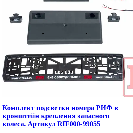
Комплект подсветки номера РИФ в
кронштейн крепления запасного
колеса. Артикул RIF000-99055