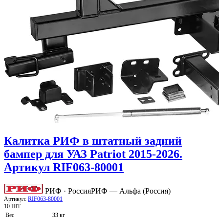
Калитка РИФ в штатный задний
бампер для УАЗ Patriot 2015-2026.
Артикул RIF063-80001
РИФ · Россия
РИФ — Альфа (Россия)
Артикул:
RIF063-80001
10 ШТ
Вес
33 кг