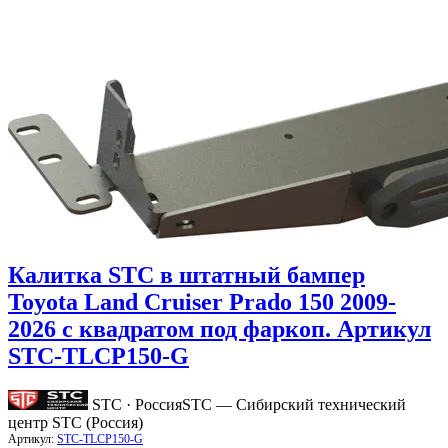
Калитка STC в штатный бампер
Toyota Land Cruiser Prado 150 2009-
2026 с квадратом под фаркоп. Артикул
STC-TLCP150-G
STC · Россия
STC — Сибирский технический
центр STC (Россия)
Артикул:
STC-TLCP150-G