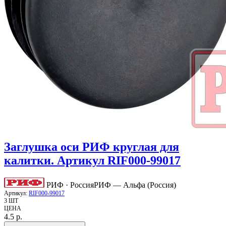
Заглушка оси РИФ круглая для
калитки. Артикул RIF000-99017
РИФ · Россия
РИФ — Альфа (Россия)
Артикул:
RIF000-99017
3 ШТ
ЦЕНА
4.5
р.