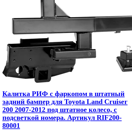
Калитка РИФ с фаркопом в штатный
задний бампер для Toyota Land Cruiser
200 2007-2012 под штатное колесо, с
подсветкой номера. Артикул RIF200-
80001