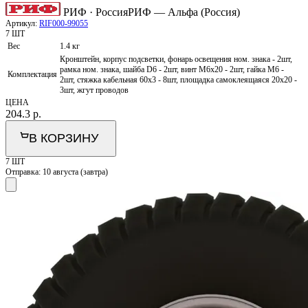
РИФ · Россия
РИФ — Альфа (Россия)
Артикул:
RIF000-99055
7 ШТ
Вес
1.4 кг
Кронштейн, корпус подсветки, фонарь освещения ном. знака - 2шт,
рамка ном. знака, шайба D6 - 2шт, винт M6x20 - 2шт, гайка M6 -
Комплектация
2шт, стяжка кабельная 60х3 - 8шт, площадка самоклеящаяся 20х20 -
3шт, жгут проводов
ЦЕНА
204.3
р.
В КОРЗИНУ
7 ШТ
Отправка:
10 августа (завтра)