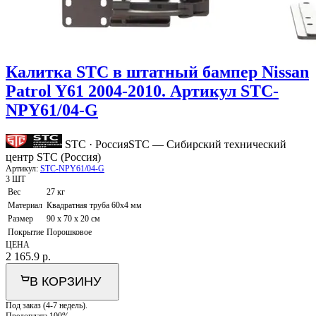
Калитка STC в штатный бампер Nissan
Patrol Y61 2004-2010. Артикул STC-
NPY61/04-G
STC · Россия
STC — Сибирский технический
центр STC (Россия)
Артикул:
STC-NPY61/04-G
3 ШТ
Вес
27 кг
Материал
Квадратная труба 60х4 мм
Размер
90 x 70 x 20 см
Покрытие
Порошковое
ЦЕНА
2 165.9
р.
В КОРЗИНУ
Под заказ (4-7 недель).