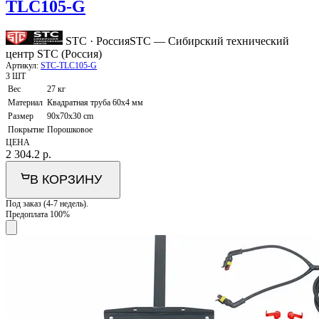
TLC105-G
STC · Россия
STC — Сибирский технический
центр STC (Россия)
Артикул:
STC-TLC105-G
3 ШТ
Вес
27 кг
Материал
Квадратная труба 60х4 мм
Размер
90x70x30 cm
Покрытие
Порошковое
ЦЕНА
2 304.2
р.
В КОРЗИНУ
Под заказ (4-7 недель).
Предоплата 100%