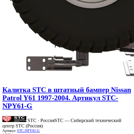
Калитка STC в штатный бампер Nissan
Patrol Y61 1997-2004. Артикул STC-
NPY61-G
STC · Россия
STC — Сибирский технический
центр STC (Россия)
Артикул:
STC-NPY61-G