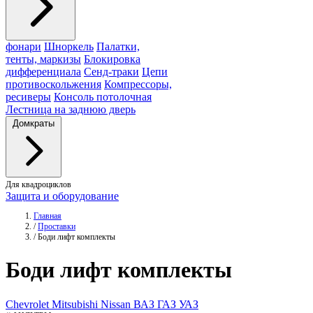
фонари
Шноркель
Палатки,
тенты, маркизы
Блокировка
дифференциала
Сенд-траки
Цепи
противоскольжения
Компрессоры,
ресиверы
Консоль потолочная
Лестница на заднюю дверь
Домкраты
Для квадроциклов
Защита и оборудование
Главная
/
Проставки
/
Боди лифт комплекты
Боди
лифт комплекты
Chevrolet
Mitsubishi
Nissan
ВАЗ
ГАЗ
УАЗ