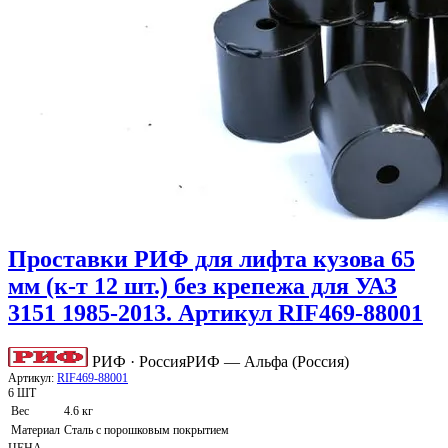
Проставки РИФ для лифта кузова 65
мм (к-т 12 шт.) без крепежа для УАЗ
3151 1985-2013. Артикул RIF469-88001
РИФ · Россия
РИФ — Альфа (Россия)
Артикул:
RIF469-88001
6 ШТ
Вес
4.6 кг
Материал
Сталь с порошковым покрытием
ЦЕНА