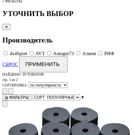
// ФИЛЬТРЫ
УТОЧНИТЬ ВЫБОР
✕
Производитель
4x4Sport
AVT
Autogur73
Алком
РИФ
ПРИМЕНИТЬ
СБРОС
НАЙДЕНО:
39 ТОВАРОВ
стр. 1 из 2
СОРТИРОВКА:
▾
ФИЛЬТРЫ
▤