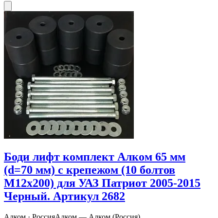
Боди лифт комплект Алком 65 мм
(d=70 мм) с крепежом (10 болтов
М12x200) для УАЗ Патриот 2005-2015
Черный. Артикул 2682
Алком · Россия
Алком — Алком (Россия)