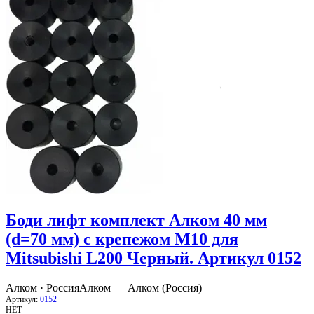
Боди лифт комплект Алком 40 мм
(d=70 мм) с крепежом М10 для
Mitsubishi L200 Черный. Артикул 0152
Алком · Россия
Алком — Алком (Россия)
Артикул:
0152
НЕТ