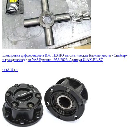
Блокировка дифференциала ИЖ-ТЕХНО автоматическая Блокка (мосты «Спайсер»
и гражданские) для УАЗ Буханка 1958-2026. Артикул U-AX-BL-SC
652.4
р.