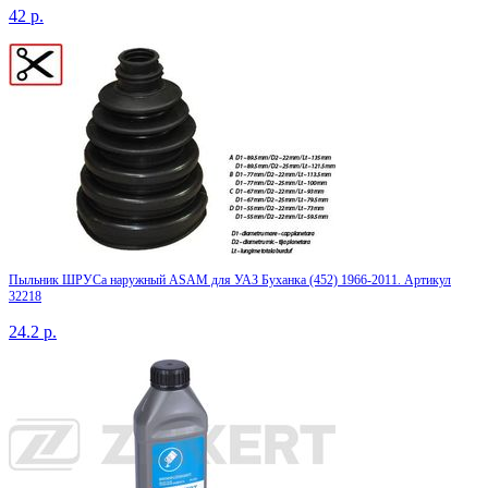
42
р.
Пыльник ШРУСа наружный ASAM для УАЗ Буханка (452) 1966-2011. Артикул
32218
24.2
р.