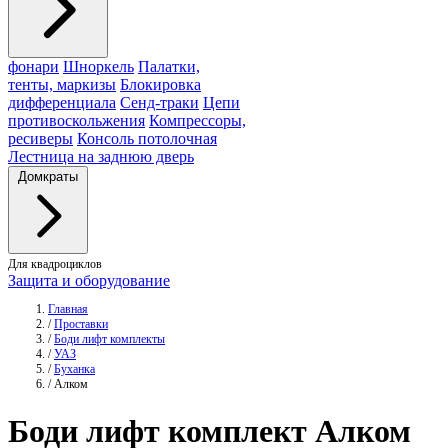
фонари
Шноркель
Палатки,
тенты, маркизы
Блокировка
дифференциала
Сенд-траки
Цепи
противоскольжения
Компрессоры,
ресиверы
Консоль потолочная
Лестница на заднюю дверь
Домкраты
Для квадроциклов
Защита и оборудование
Главная
/
Проставки
/
Боди лифт комплекты
/
УАЗ
/
Буханка
/
Алком
Боди лифт комплект
Алком