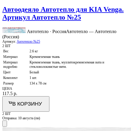
Автоодеяло Автотепло для KIA Venga.
Артикул Автотепло №25
Автотепло · Россия
Автотепло — Автотепло
(Россия)
Артикул:
Автотепло №25
2 ШТ
Вес
2.6 кг
Материал
Кремнеземная ткань
Материал
Кремнеземная ткань, муллитокремнеземная вата и
подробно
стекловолокнистые нити.
Цвет
Белый
Комплект
1 шт.
Размер
134 x 78 см
ЦЕНА
117.5
р.
В КОРЗИНУ
2 ШТ
Отправка:
10 августа (пн)