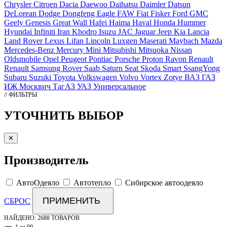
Chrysler
Citroen
Dacia
Daewoo
Daihatsu
Daimler
Datsun
DeLorean
Dodge
Dongfeng
Eagle
FAW
Fiat
Fisker
Ford
GMC
Geely
Genesis
Great Wall
Hafei
Haima
Haval
Honda
Hummer
Hyundai
Infiniti
Iran Khodro
Isuzu
JAC
Jaguar
Jeep
Kia
Lancia
Land Rover
Lexus
Lifan
Lincoln
Luxgen
Maserati
Maybach
Mazda
Mercedes-Benz
Mercury
Mini
Mitsubishi
Mitsuoka
Nissan
Oldsmobile
Opel
Peugeot
Pontiac
Porsche
Proton
Ravon
Renault
Renault Samsung
Rover
Saab
Saturn
Seat
Skoda
Smart
SsangYong
Subaru
Suzuki
Toyota
Volkswagen
Volvo
Vortex
Zotye
ВАЗ
ГАЗ
ИЖ
Москвич
ТагАЗ
УАЗ
Универсальное
// ФИЛЬТРЫ
УТОЧНИТЬ ВЫБОР
✕
Производитель
АвтоОдеяло
Автотепло
Сибирское автоодеяло
ПРИМЕНИТЬ
СБРОС
НАЙДЕНО:
2688 ТОВАРОВ
стр. 1 из 90