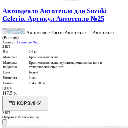
Автоодеяло Автотепло для Suzuki
Celerio. Артикул Автотепло №25
Автотепло · Россия
Автотепло — Автотепло
(Россия)
Артикул:
Автотепло №25
2 ШТ
Вес
2.6 кг
Материал
Кремнеземная ткань
Материал
Кремнеземная ткань, муллитокремнеземная вата и
подробно
стекловолокнистые нити.
Цвет
Белый
Комплект
1 шт.
Размер
134 x 78 см
ЦЕНА
117.5
р.
В КОРЗИНУ
2 ШТ
Отправка:
10 августа (пн)