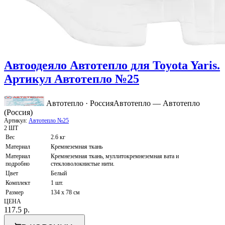
Автоодеяло Автотепло для Toyota Yaris.
Артикул Автотепло №25
Автотепло · Россия
Автотепло — Автотепло
(Россия)
Артикул:
Автотепло №25
2 ШТ
Вес
2.6 кг
Материал
Кремнеземная ткань
Материал
Кремнеземная ткань, муллитокремнеземная вата и
подробно
стекловолокнистые нити.
Цвет
Белый
Комплект
1 шт.
Размер
134 x 78 см
ЦЕНА
117.5
р.