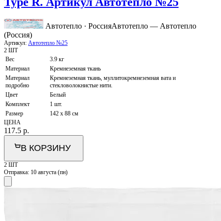
Type R. Артикул Автотепло №25
Автотепло · Россия
Автотепло — Автотепло
(Россия)
Артикул:
Автотепло №25
2 ШТ
Вес
3.9 кг
Материал
Кремнеземная ткань
Материал
Кремнеземная ткань, муллитокремнеземная вата и
подробно
стекловолокнистые нити.
Цвет
Белый
Комплект
1 шт.
Размер
142 x 88 см
ЦЕНА
117.5
р.
В КОРЗИНУ
2 ШТ
Отправка:
10 августа (пн)