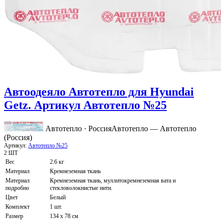
Автоодеяло Автотепло для Hyundai
Getz. Артикул Автотепло №25
Автотепло · Россия
Автотепло — Автотепло
(Россия)
Артикул:
Автотепло №25
2 ШТ
Вес
2.6 кг
Материал
Кремнеземная ткань
Материал
Кремнеземная ткань, муллитокремнеземная вата и
подробно
стекловолокнистые нити.
Цвет
Белый
Комплект
1 шт.
Размер
134 x 78 см