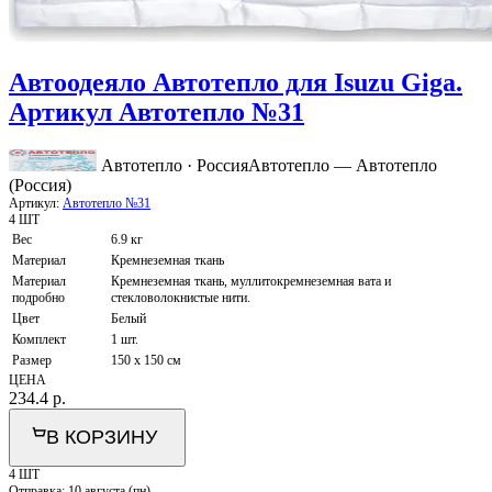
Автоодеяло Автотепло для Isuzu Giga.
Артикул Автотепло №31
Автотепло · Россия
Автотепло — Автотепло
(Россия)
Артикул:
Автотепло №31
4 ШТ
Вес
6.9 кг
Материал
Кремнеземная ткань
Материал
Кремнеземная ткань, муллитокремнеземная вата и
подробно
стекловолокнистые нити.
Цвет
Белый
Комплект
1 шт.
Размер
150 x 150 см
ЦЕНА
234.4
р.
В КОРЗИНУ
4 ШТ
Отправка:
10 августа (пн)