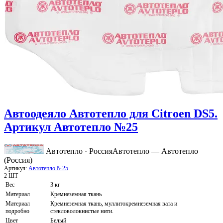
Автоодеяло Автотепло для Citroen DS5.
Артикул Автотепло №25
Автотепло · Россия
Автотепло — Автотепло
(Россия)
Артикул:
Автотепло №25
2 ШТ
Вес
3 кг
Материал
Кремнеземная ткань
Материал
Кремнеземная ткань, муллитокремнеземная вата и
подробно
стекловолокнистые нити.
Цвет
Белый