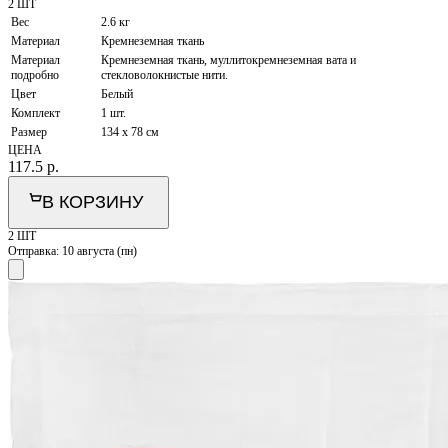
2 ШТ
Вес
2.6 кг
Материал
Кремнеземная ткань
Материал
Кремнеземная ткань, муллитокремнеземная вата и
подробно
стекловолокнистые нити.
Цвет
Белый
Комплект
1 шт.
Размер
134 x 78 см
ЦЕНА
117.5
р.
В КОРЗИНУ
2 ШТ
Отправка:
10 августа (пн)