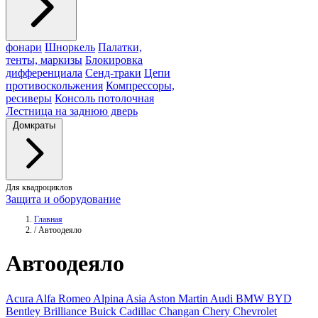
фонари
Шноркель
Палатки,
тенты, маркизы
Блокировка
дифференциала
Сенд-траки
Цепи
противоскольжения
Компрессоры,
ресиверы
Консоль потолочная
Лестница на заднюю дверь
Домкраты
Для квадроциклов
Защита и оборудование
Главная
/
Автоодеяло
Автоодеяло
Acura
Alfa Romeo
Alpina
Asia
Aston Martin
Audi
BMW
BYD
Bentley
Brilliance
Buick
Cadillac
Changan
Chery
Chevrolet