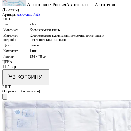
Автотепло · Россия
Автотепло — Автотепло
(Россия)
Артикул:
Автотепло №25
2 ШТ
Вес
2.6 кг
Материал
Кремнеземная ткань
Материал
Кремнеземная ткань, муллитокремнеземная вата и
подробно
стекловолокнистые нити.
Цвет
Белый
Комплект
1 шт.
Размер
134 x 78 см
ЦЕНА
117.5
р.
В КОРЗИНУ
2 ШТ
Отправка:
10 августа (пн)