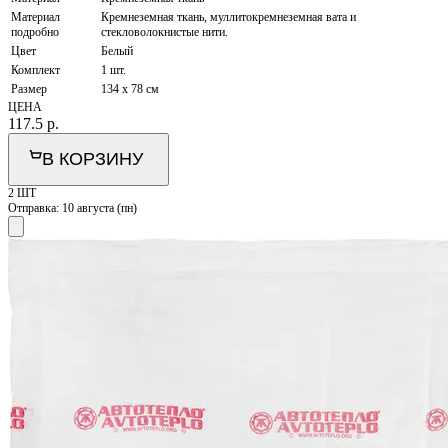
Материал
Кремнеземная ткань, муллитокремнеземная вата и
подробно
стекловолокнистые нити.
Цвет
Белый
Комплект
1 шт.
Размер
134 x 78 см
ЦЕНА
117.5
р.
В КОРЗИНУ
2 ШТ
Отправка:
10 августа (пн)