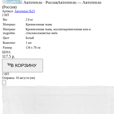
Автотепло · Россия
Автотепло — Автотепло
(Россия)
Артикул:
Автотепло №25
2 ШТ
Вес
2.6 кг
Материал
Кремнеземная ткань
Материал
Кремнеземная ткань, муллитокремнеземная вата и
подробно
стекловолокнистые нити.
Цвет
Белый
Комплект
1 шт.
Размер
134 x 78 см
ЦЕНА
117.5
р.
В КОРЗИНУ
2 ШТ
Отправка:
10 августа (пн)