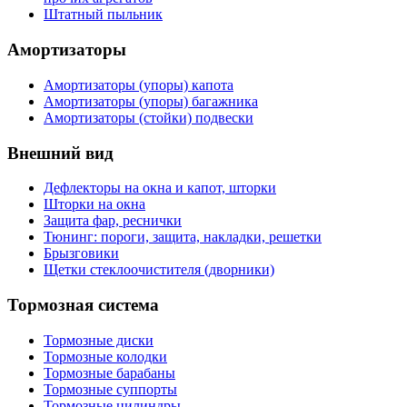
Штатный пыльник
Амортизаторы
Амортизаторы (упоры) капота
Амортизаторы (упоры) багажника
Амортизаторы (стойки) подвески
Внешний вид
Дефлекторы на окна и капот, шторки
Шторки на окна
Защита фар, реснички
Тюнинг: пороги, защита, накладки, решетки
Брызговики
Щетки стеклоочистителя (дворники)
Тормозная система
Тормозные диски
Тормозные колодки
Тормозные барабаны
Тормозные суппорты
Тормозные цилиндры