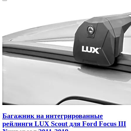
Багажник на интегрированные
рейлинги LUX Scout для Ford Focus III