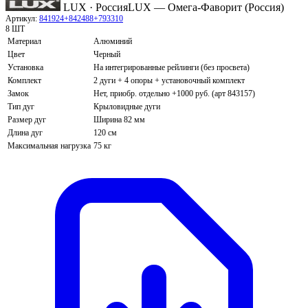
LUX · Россия
LUX — Омега-Фаворит (Россия)
Артикул:
841924+842488+793310
8 ШТ
Материал
Алюминий
Цвет
Черный
Установка
На интегрированные рейлинги (без просвета)
Комплект
2 дуги + 4 опоры + установочный комплект
Замок
Нет, приобр. отдельно +1000 руб. (арт 843157)
Тип дуг
Крыловидные дуги
Размер дуг
Ширина 82 мм
Длина дуг
120 см
Максимальная нагрузка
75 кг