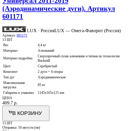
Универсал 2011-2019
(Аэродинамические дуги). Артикул
601171
LUX · Россия
LUX — Омега-Фаворит (Россия)
Артикул:
601171
13 ШТ
Вес
4,4 кг
Материал
Алюминий
Сверхпрочный сплав алюминия и титана по технологии
Материал подробно
Backmill
Цвет
Серебристый
Комплект
2 дуги + 4 опоры
Тип дуг
Аэродинамические
Максимальная
85 кг
нагрузка
Габариты в упаковке
1145x165x125 мм
ЦЕНА
409.7
р.
В КОРЗИНУ
13 ШТ
Отправка:
10 августа (пн)