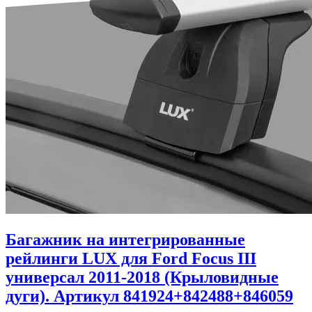
Багажник на интегрированные
рейлинги LUX для Ford Focus III
универсал 2011-2018 (Крыловидные
дуги). Артикул 841924+842488+846059