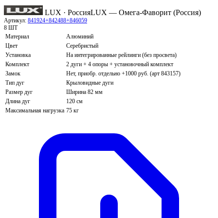
LUX · Россия
LUX — Омега-Фаворит (Россия)
Артикул:
841924+842488+846059
8 ШТ
Материал
Алюминий
Цвет
Серебристый
Установка
На интегрированные рейлинги (без просвета)
Комплект
2 дуги + 4 опоры + установочный комплект
Замок
Нет, приобр. отдельно +1000 руб. (арт 843157)
Тип дуг
Крыловидные дуги
Размер дуг
Ширина 82 мм
Длина дуг
120 см
Максимальная нагрузка
75 кг