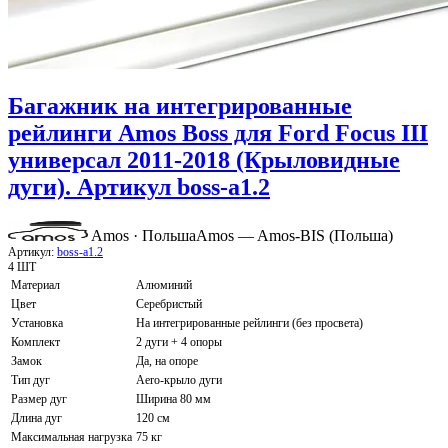
Багажник на интегрированные
рейлинги Amos Boss для Ford Focus III
универсал 2011-2018 (Крыловидные
дуги). Артикул boss-a1.2
Amos · Польша
Amos — Amos-BIS (Польша)
Артикул:
boss-a1.2
4 ШТ
Материал
Алюминий
Цвет
Серебристый
Установка
На интегрированные рейлинги (без просвета)
Комплект
2 дуги + 4 опоры
Замок
Да, на опоре
Тип дуг
Aero-крыло дуги
Размер дуг
Ширина 80 мм
Длина дуг
120 см
Максимальная нагрузка
75 кг