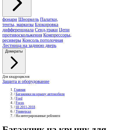
фонари
Шноркель
Палатки,
тенты, маркизы
Блокировка
дифференциала
Сенд-траки
Цепи
противоскольжения
Компрессоры,
ресиверы
Консоль потолочная
Лестница на заднюю дверь
Домкраты
Для квадроциклов
Защита и оборудование
Главная
/
Багажники на крышу автомобиля
/
Ford
/
Focus
/
III 2011-2018
/
Универсал
/
На интегрированные рейлинги
Багажник
на крышу для