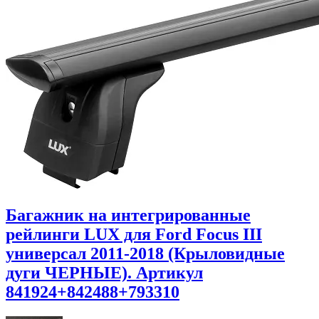
Багажник на интегрированные
рейлинги LUX для Ford Focus III
универсал 2011-2018 (Крыловидные
дуги ЧЕРНЫЕ). Артикул
841924+842488+793310