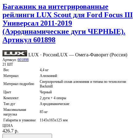
Багажник на интегрированные
рейлинги LUX Scout для Ford Focus III
Универсал 2011-2019
(Аэродинамические дуги ЧЕРНЫЕ).
Артикул 601898
LUX · Россия
LUX — Омега-Фаворит (Россия)
Артикул:
601898
21 ШТ
Вес
4,4 кг
Материал
Алюминий
Сверхпрочный сплав алюминия и титана по технологии
Материал подробно
Backmill
Цвет
Черный
Комплект
2 дуги + 4 опоры
Тип дуг
Аэродинамические
Максимальная
85 кг
нагрузка
Габариты в упаковке
1145x165x125 мм
ЦЕНА
426.7
р.