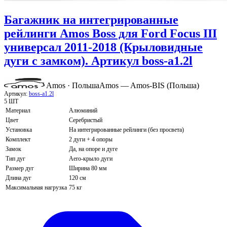
Багажник на интегрированные
рейлинги Amos Boss для Ford Focus III
универсал 2011-2018 (Крыловидные
дуги с замком). Артикул boss-a1.2l
Amos · Польша
Amos — Amos-BIS (Польша)
Артикул:
boss-a1.2l
5 ШТ
Материал
Алюминий
Цвет
Серебристый
Установка
На интегрированные рейлинги (без просвета)
Комплект
2 дуги + 4 опоры
Замок
Да, на опоре и дуге
Тип дуг
Aero-крыло дуги
Размер дуг
Ширина 80 мм
Длина дуг
120 см
Максимальная нагрузка
75 кг