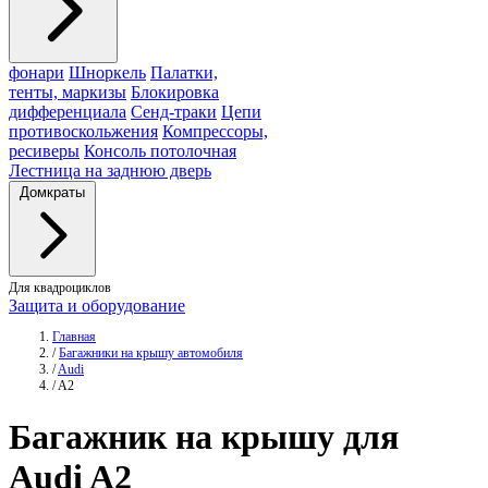
фонари
Шноркель
Палатки,
тенты, маркизы
Блокировка
дифференциала
Сенд-траки
Цепи
противоскольжения
Компрессоры,
ресиверы
Консоль потолочная
Лестница на заднюю дверь
Домкраты
Для квадроциклов
Защита и оборудование
Главная
/
Багажники на крышу автомобиля
/
Audi
/
A2
Багажник
на крышу для
Audi A2