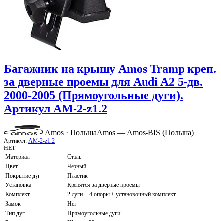
Багажник на крышу Amos Tramp креп.
за дверные проемы для Audi A2 5-дв.
2000-2005 (Прямоугольные дуги).
Артикул AM-2-z1.2
Amos · Польша
Amos — Amos-BIS (Польша)
Артикул:
AM-2-z1.2
НЕТ
Материал
Сталь
Цвет
Черный
Покрытие дуг
Пластик
Установка
Крепятся за дверные проемы
Комплект
2 дуги + 4 опоры + установочный комплект
Замок
Нет
Тип дуг
Прямоугольные дуги