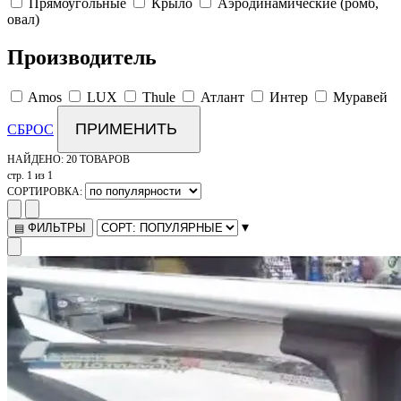
Прямоугольные
Крыло
Аэродинамические (ромб,
овал)
Производитель
Amos
LUX
Thule
Атлант
Интер
Муравей
ПРИМЕНИТЬ
СБРОС
НАЙДЕНО:
20 ТОВАРОВ
стр. 1 из 1
СОРТИРОВКА:
▾
ФИЛЬТРЫ
▤