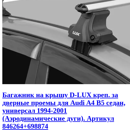
Багажник на крышу D-LUX креп. за
дверные проемы для Audi A4 B5 седан,
универсал 1994-2001
(Аэродинамические дуги). Артикул
846264+698874