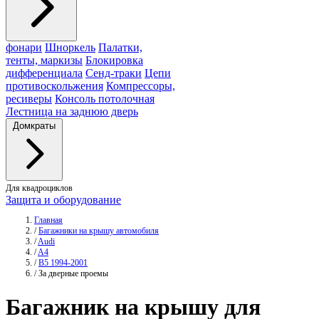
фонари
Шноркель
Палатки,
тенты, маркизы
Блокировка
дифференциала
Сенд-траки
Цепи
противоскольжения
Компрессоры,
ресиверы
Консоль потолочная
Лестница на заднюю дверь
Домкраты
Для квадроциклов
Защита и оборудование
Главная
/
Багажники на крышу автомобиля
/
Audi
/
A4
/
B5 1994-2001
/
За дверные проемы
Багажник
на крышу для