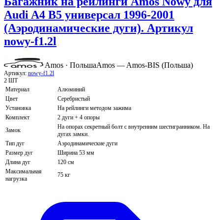
Багажник на рейлинги Amos Nowy для
Audi A4 B5 универсал 1996-2001
(Аэродинамические дуги). Артикул
nowy-f1.2l
Amos · Польша
Amos — Amos-BIS (Польша)
Артикул:
nowy-f1.2l
2 ШТ
Материал
Алюминий
Цвет
Серебристый
Установка
На рейлинги методом зажима
Комплект
2 дуги + 4 опоры
На опорах секретный болт с внутренним шестигранником. На
Замок
дугах замки.
Тип дуг
Аэродинамические дуги
Размер дуг
Ширина 53 мм
Длина дуг
120 см
Максимальная
75 кг
нагрузка