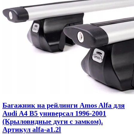
Багажник на рейлинги Amos Alfa для
Audi A4 B5 универсал 1996-2001
(Крыловидные дуги с замком).
Артикул alfa-a1.2l