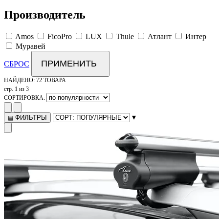
Производитель
Amos
FicoPro
LUX
Thule
Атлант
Интер
Муравей
ПРИМЕНИТЬ
СБРОС
НАЙДЕНО:
72 ТОВАРА
стр. 1 из 3
СОРТИРОВКА:
▾
ФИЛЬТРЫ
▤