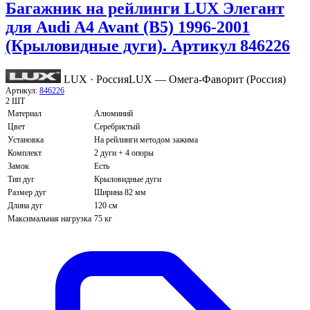
Багажник на рейлинги LUX Элегант
для Audi A4 Avant (B5) 1996-2001
(Крыловидные дуги). Артикул 846226
LUX · Россия
LUX — Омега-Фаворит (Россия)
Артикул:
846226
2 ШТ
Материал
Алюминий
Цвет
Серебристый
Установка
На рейлинги методом зажима
Комплект
2 дуги + 4 опоры
Замок
Есть
Тип дуг
Крыловидные дуги
Размер дуг
Ширина 82 мм
Длина дуг
120 см
Максимальная нагрузка
75 кг