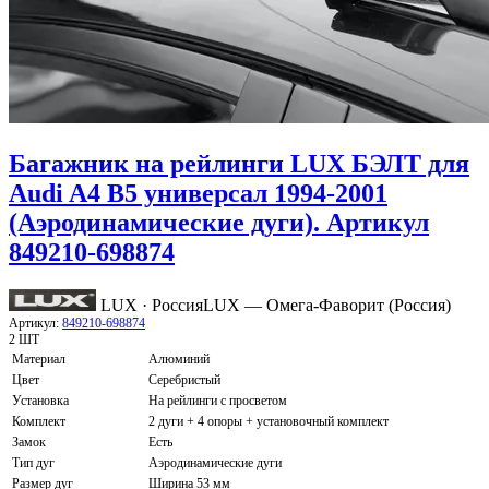
Багажник на рейлинги LUX БЭЛТ для
Audi A4 B5 универсал 1994-2001
(Аэродинамические дуги). Артикул
849210-698874
LUX · Россия
LUX — Омега-Фаворит (Россия)
Артикул:
849210-698874
2 ШТ
Материал
Алюминий
Цвет
Серебристый
Установка
На рейлинги с просветом
Комплект
2 дуги + 4 опоры + установочный комплект
Замок
Есть
Тип дуг
Аэродинамические дуги
Размер дуг
Ширина 53 мм