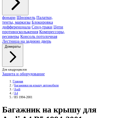
фонари
Шноркель
Палатки,
тенты, маркизы
Блокировка
дифференциала
Сенд-траки
Цепи
противоскольжения
Компрессоры,
ресиверы
Консоль потолочная
Лестница на заднюю дверь
Домкраты
Для квадроциклов
Защита и оборудование
Главная
/
Багажники на крышу автомобиля
/
Audi
/
A4
/
B5 1994-2001
Багажник
на крышу для