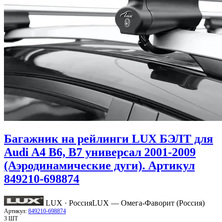
Багажник на рейлинги LUX БЭЛТ для
Audi A4 B6, B7 универсал 2001-2009
(Аэродинамические дуги). Артикул
849210-698874
LUX · Россия
LUX — Омега-Фаворит (Россия)
Артикул:
849210-698874
3 ШТ