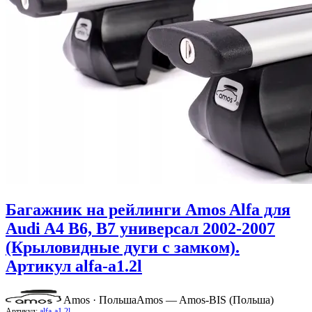
Багажник на рейлинги Amos Alfa для
Audi A4 B6, B7 универсал 2002-2007
(Крыловидные дуги с замком).
Артикул alfa-a1.2l
Amos · Польша
Amos — Amos-BIS (Польша)
Артикул:
alfa-a1.2l