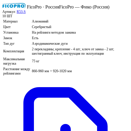
FicoPro · Россия
FicoPro — Фико (Россия)
Артикул:
R53-S
10 ШТ
Материал
Алюминий
Цвет
Серебристый
Установка
На рейлинги методом зажима
Замок
Есть
Тип дуг
Аэродинамические дуги
2 перекладины; крепление - 4 шт.; ключ от замка - 2 шт;
Комплектация
шестигранный ключ; инструкция по экплуатации
Максимальная
75 кг
нагрузка
Расстояние между
860-960 мм + 920-1020 мм
рейлингами