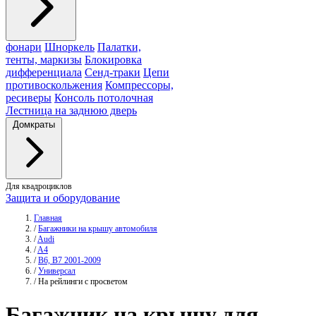
фонари
Шноркель
Палатки,
тенты, маркизы
Блокировка
дифференциала
Сенд-траки
Цепи
противоскольжения
Компрессоры,
ресиверы
Консоль потолочная
Лестница на заднюю дверь
Домкраты
Для квадроциклов
Защита и оборудование
Главная
/
Багажники на крышу автомобиля
/
Audi
/
A4
/
B6, B7 2001-2009
/
Универсал
/
На рейлинги с просветом
Багажник
на крышу для