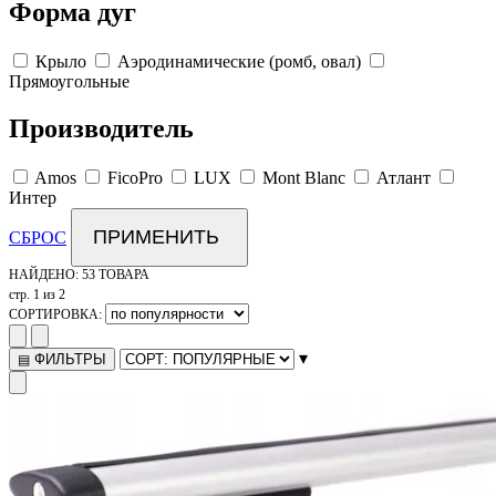
Форма дуг
Крыло
Аэродинамические (ромб, овал)
Прямоугольные
Производитель
Amos
FicoPro
LUX
Mont Blanc
Атлант
Интер
ПРИМЕНИТЬ
СБРОС
НАЙДЕНО:
53 ТОВАРА
стр. 1 из 2
СОРТИРОВКА:
▾
ФИЛЬТРЫ
▤