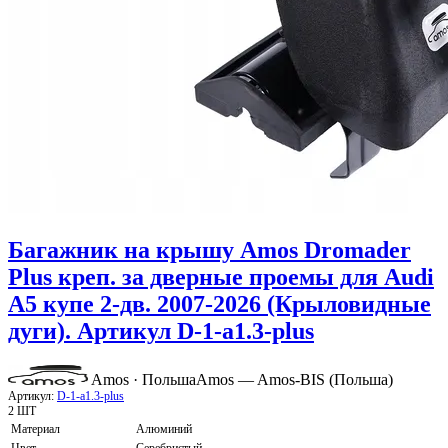
Багажник на крышу Amos Dromader
Plus креп. за дверные проемы для Audi
A5 купе 2-дв. 2007-2026 (Крыловидные
дуги). Артикул D-1-a1.3-plus
Amos · Польша
Amos — Amos-BIS (Польша)
Артикул:
D-1-a1.3-plus
2 ШТ
Материал
Алюминий
Цвет
Серебристый