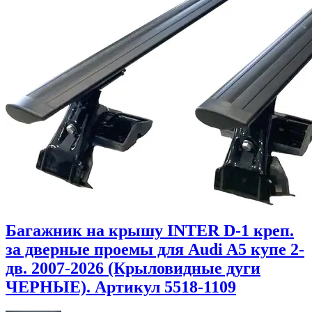
Багажник на крышу INTER D-1 креп.
за дверные проемы для Audi A5 купе 2-
дв. 2007-2026 (Крыловидные дуги
ЧЕРНЫЕ). Артикул 5518-1109