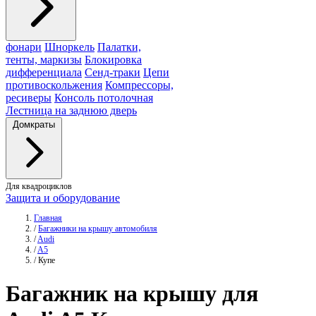
фонари
Шноркель
Палатки,
тенты, маркизы
Блокировка
дифференциала
Сенд-траки
Цепи
противоскольжения
Компрессоры,
ресиверы
Консоль потолочная
Лестница на заднюю дверь
Домкраты
Для квадроциклов
Защита и оборудование
Главная
/
Багажники на крышу автомобиля
/
Audi
/
A5
/
Купе
Багажник
на крышу для