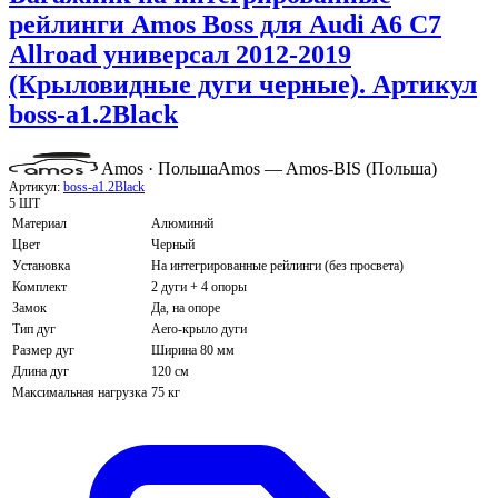
рейлинги Amos Boss для Audi A6 C7
Allroad универсал 2012-2019
(Крыловидные дуги черные). Артикул
boss-a1.2Black
Amos · Польша
Amos — Amos-BIS (Польша)
Артикул:
boss-a1.2Black
5 ШТ
Материал
Алюминий
Цвет
Черный
Установка
На интегрированные рейлинги (без просвета)
Комплект
2 дуги + 4 опоры
Замок
Да, на опоре
Тип дуг
Aero-крыло дуги
Размер дуг
Ширина 80 мм
Длина дуг
120 см
Максимальная нагрузка
75 кг