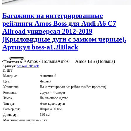
Багажник на интегрированные
рейлинги Amos Boss для Audi A6 C7
Allroad универсал 2012-2019
(Крыловидные дуги с замком черные).
Артикул boss-a1.2lBlack
Amos · Польша
Amos — Amos-BIS (Польша)
Артикул:
boss-a1.2lBlack
11 ШТ
Материал
Алюминий
Цвет
Черный
Установка
На интегрированные рейлинги (без просвета)
Комплект
2 дуги + 4 опоры
Замок
Да, на опоре и дуге
Тип дуг
Aero-крыло дуги
Размер дуг
Ширина 80 мм
Длина дуг
120 см
Максимальная нагрузка
75 кг