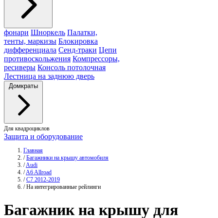
фонари
Шноркель
Палатки,
тенты, маркизы
Блокировка
дифференциала
Сенд-траки
Цепи
противоскольжения
Компрессоры,
ресиверы
Консоль потолочная
Лестница на заднюю дверь
Домкраты
Для квадроциклов
Защита и оборудование
Главная
/
Багажники на крышу автомобиля
/
Audi
/
A6 Allroad
/
C7 2012-2019
/
На интегрированные рейлинги
Багажник
на крышу для