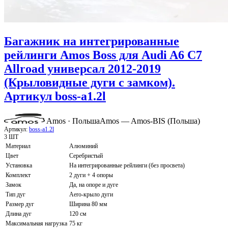
Багажник на интегрированные
рейлинги Amos Boss для Audi A6 C7
Allroad универсал 2012-2019
(Крыловидные дуги с замком).
Артикул boss-a1.2l
Amos · Польша
Amos — Amos-BIS (Польша)
Артикул:
boss-a1.2l
3 ШТ
Материал
Алюминий
Цвет
Серебристый
Установка
На интегрированные рейлинги (без просвета)
Комплект
2 дуги + 4 опоры
Замок
Да, на опоре и дуге
Тип дуг
Aero-крыло дуги
Размер дуг
Ширина 80 мм
Длина дуг
120 см
Максимальная нагрузка
75 кг