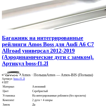
Багажник на интегрированные
рейлинги Amos Boss для Audi A6 C7
Allroad универсал 2012-2019
(Аэродинамические дуги с замком).
Артикул boss-f1.2l
Amos · Польша
Amos — Amos-BIS (Польша)
Артикул:
boss-f1.2l
4 ШТ
Материал
Алюминий
Цвет
Серебристый
Установка
На интегрированные рейлинги (без просвета)
Комплект
2 дуги + 4 опоры
Замок
Да