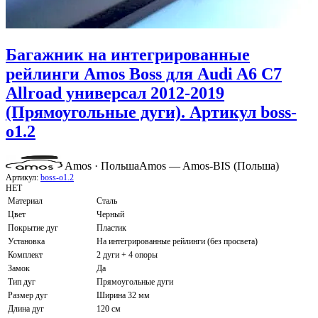
Багажник на интегрированные
рейлинги Amos Boss для Audi A6 C7
Allroad универсал 2012-2019
(Прямоугольные дуги). Артикул boss-
o1.2
Amos · Польша
Amos — Amos-BIS (Польша)
Артикул:
boss-o1.2
НЕТ
Материал
Сталь
Цвет
Черный
Покрытие дуг
Пластик
Установка
На интегрированные рейлинги (без просвета)
Комплект
2 дуги + 4 опоры
Замок
Да
Тип дуг
Прямоугольные дуги
Размер дуг
Ширина 32 мм
Длина дуг
120 см