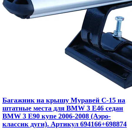
Багажник на крышу Муравей C-15 на
штатные места для BMW 3 E46 седан
BMW 3 E90 купе 2006-2008 (Аэро-
классик дуги). Артикул 694166+698874