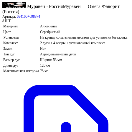
Муравей · Россия
Муравей — Омега-Фаворит
(Россия)
Артикул:
694166+698874
8 ШТ
Материал
Алюминий
Цвет
Серебристый
Установка
На крышу со штатными местами для установки багажника
Комплект
2 дуги + 4 опоры + установочный комплект
Замок
Нет
Тип дуг
Аэродинамические дуги
Размер дуг
Ширина 53 мм
Длина дуг
120 см
Максимальная нагрузка
75 кг