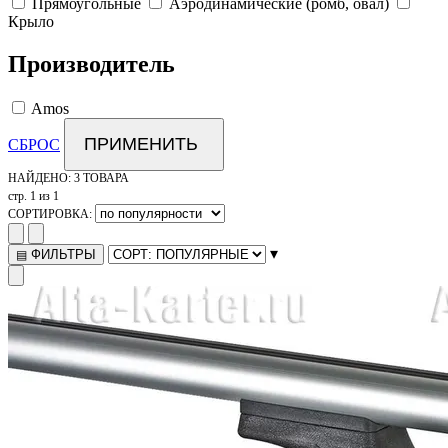
Прямоугольные
Аэродинамические (ромб, овал)
Крыло
Производитель
Amos
ПРИМЕНИТЬ
СБРОС
НАЙДЕНО:
3 ТОВАРА
стр. 1 из 1
СОРТИРОВКА:
▾
ФИЛЬТРЫ
▤