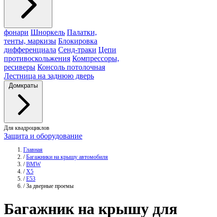
фонари
Шноркель
Палатки,
тенты, маркизы
Блокировка
дифференциала
Сенд-траки
Цепи
противоскольжения
Компрессоры,
ресиверы
Консоль потолочная
Лестница на заднюю дверь
Домкраты
Для квадроциклов
Защита и оборудование
Главная
/
Багажники на крышу автомобиля
/
BMW
/
X5
/
E53
/
За дверные проемы
Багажник
на крышу для