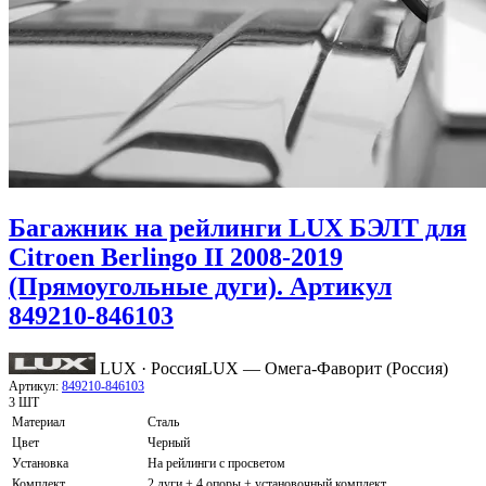
Багажник на рейлинги LUX БЭЛТ для
Citroen Berlingo II 2008-2019
(Прямоугольные дуги). Артикул
849210-846103
LUX · Россия
LUX — Омега-Фаворит (Россия)
Артикул:
849210-846103
3 ШТ
Материал
Сталь
Цвет
Черный
Установка
На рейлинги с просветом
Комплект
2 дуги + 4 опоры + установочный комплект