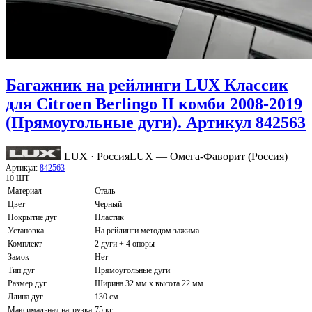
Багажник на рейлинги LUX Классик
для Citroen Berlingo II комби 2008-2019
(Прямоугольные дуги). Артикул 842563
LUX · Россия
LUX — Омега-Фаворит (Россия)
Артикул:
842563
10 ШТ
Материал
Сталь
Цвет
Черный
Покрытие дуг
Пластик
Установка
На рейлинги методом зажима
Комплект
2 дуги + 4 опоры
Замок
Нет
Тип дуг
Прямоугольные дуги
Размер дуг
Ширина 32 мм х высота 22 мм
Длина дуг
130 см
Максимальная нагрузка
75 кг