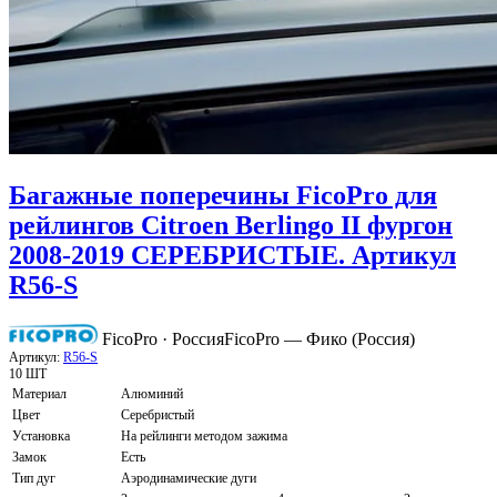
Багажные поперечины FicoPro для
рейлингов Citroen Berlingo II фургон
2008-2019 СЕРЕБРИСТЫЕ. Артикул
R56-S
FicoPro · Россия
FicoPro — Фико (Россия)
Артикул:
R56-S
10 ШТ
Материал
Алюминий
Цвет
Серебристый
Установка
На рейлинги методом зажима
Замок
Есть
Тип дуг
Аэродинамические дуги