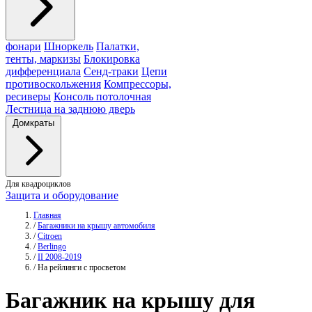
фонари
Шноркель
Палатки,
тенты, маркизы
Блокировка
дифференциала
Сенд-траки
Цепи
противоскольжения
Компрессоры,
ресиверы
Консоль потолочная
Лестница на заднюю дверь
Домкраты
Для квадроциклов
Защита и оборудование
Главная
/
Багажники на крышу автомобиля
/
Citroen
/
Berlingo
/
II 2008-2019
/
На рейлинги с просветом
Багажник
на крышу для