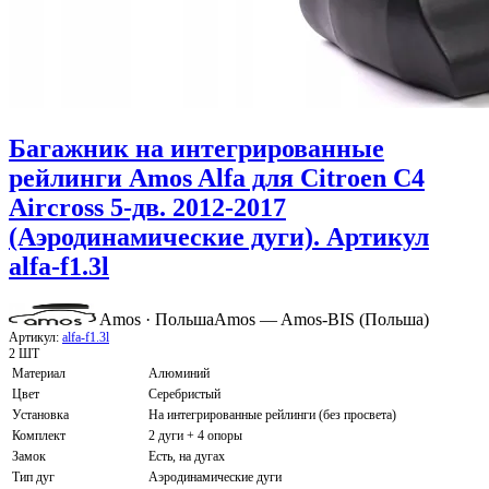
Багажник на интегрированные
рейлинги Amos Alfa для Citroen C4
Aircross 5-дв. 2012-2017
(Аэродинамические дуги). Артикул
alfa-f1.3l
Amos · Польша
Amos — Amos-BIS (Польша)
Артикул:
alfa-f1.3l
2 ШТ
Материал
Алюминий
Цвет
Серебристый
Установка
На интегрированные рейлинги (без просвета)
Комплект
2 дуги + 4 опоры
Замок
Есть, на дугах
Тип дуг
Аэродинамические дуги