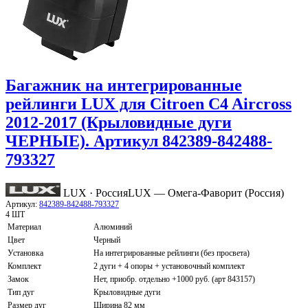
Багажник на интегрированные
рейлинги LUX для Citroen C4 Aircross
2012-2017 (Крыловидные дуги
ЧЕРНЫЕ). Артикул 842389-842488-
793327
LUX · Россия
LUX — Омега-Фаворит (Россия)
Артикул:
842389-842488-793327
4 ШТ
Материал
Алюминий
Цвет
Черный
Установка
На интегрированные рейлинги (без просвета)
Комплект
2 дуги + 4 опоры + установочный комплект
Замок
Нет, приобр. отдельно +1000 руб. (арт 843157)
Тип дуг
Крыловидные дуги
Размер дуг
Ширина 82 мм