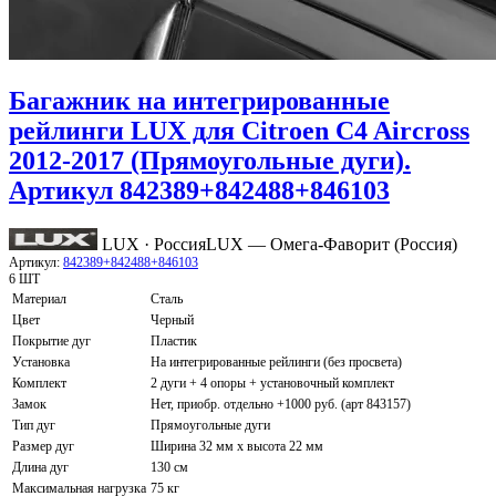
Багажник на интегрированные
рейлинги LUX для Citroen C4 Aircross
2012-2017 (Прямоугольные дуги).
Артикул 842389+842488+846103
LUX · Россия
LUX — Омега-Фаворит (Россия)
Артикул:
842389+842488+846103
6 ШТ
Материал
Сталь
Цвет
Черный
Покрытие дуг
Пластик
Установка
На интегрированные рейлинги (без просвета)
Комплект
2 дуги + 4 опоры + установочный комплект
Замок
Нет, приобр. отдельно +1000 руб. (арт 843157)
Тип дуг
Прямоугольные дуги
Размер дуг
Ширина 32 мм х высота 22 мм
Длина дуг
130 см
Максимальная нагрузка
75 кг