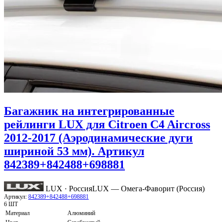
Багажник на интегрированные
рейлинги LUX для Citroen C4 Aircross
2012-2017 (Аэродинамические дуги
шириной 53 мм). Артикул
842389+842488+698881
LUX · Россия
LUX — Омега-Фаворит (Россия)
Артикул:
842389+842488+698881
6 ШТ
Материал
Алюминий