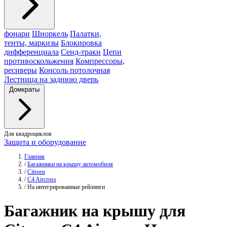
фонари
Шноркель
Палатки,
тенты, маркизы
Блокировка
дифференциала
Сенд-траки
Цепи
противоскольжения
Компрессоры,
ресиверы
Консоль потолочная
Лестница на заднюю дверь
Домкраты
Для квадроциклов
Защита и оборудование
Главная
/
Багажники на крышу автомобиля
/
Citroen
/
C4 Aircross
/
На интегрированные рейлинги
Багажник
на крышу для