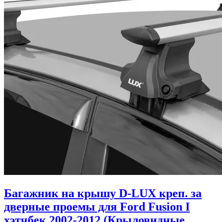
Багажник на крышу D-LUX креп. за
дверные проемы для Ford Fusion I
хэтчбек 2002-2012 (Крыловидные