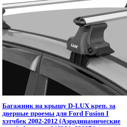
Багажник на крышу D-LUX креп. за
дверные проемы для Ford Fusion I
хэтчбек 2002-2012 (Аэродинамические