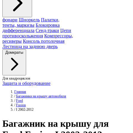
фонари
Шноркель
Палатки,
тенты, маркизы
Блокировка
дифференциала
Сенд-траки
Цепи
противоскольжения
Компрессоры,
ресиверы
Консоль потолочная
Лестница на заднюю дверь
Домкраты
Для квадроциклов
Защита и оборудование
Главная
/
Багажники на крышу автомобиля
/
Ford
/
Fusion
/
I 2002-2012
Багажник
на крышу для