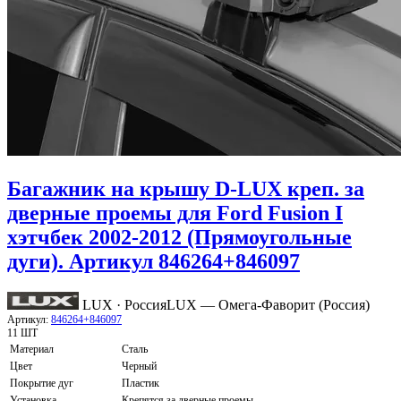
Багажник на крышу D-LUX креп. за
дверные проемы для Ford Fusion I
хэтчбек 2002-2012 (Прямоугольные
дуги). Артикул 846264+846097
LUX · Россия
LUX — Омега-Фаворит (Россия)
Артикул:
846264+846097
11 ШТ
Материал
Сталь
Цвет
Черный
Покрытие дуг
Пластик
Установка
Крепятся за дверные проемы