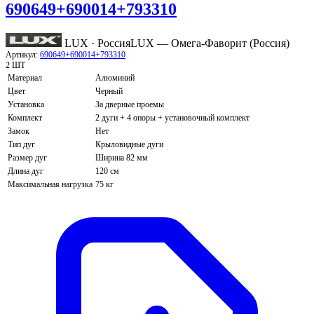
690649+690014+793310
LUX · Россия
LUX — Омега-Фаворит (Россия)
Артикул:
690649+690014+793310
2 ШТ
Материал
Алюминий
Цвет
Черный
Установка
За дверные проемы
Комплект
2 дуги + 4 опоры + установочный комплект
Замок
Нет
Тип дуг
Крыловидные дуги
Размер дуг
Ширина 82 мм
Длина дуг
120 см
Максимальная нагрузка
75 кг