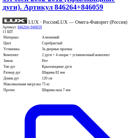
дуги). Артикул 846264+846059
LUX · Россия
LUX — Омега-Фаворит (Россия)
Артикул:
846264+846059
11 ШТ
Материал
Алюминий
Цвет
Серебристый
Установка
За дверные проемы
Комплект
2 дуги + 4 опоры + установочный комплект
Замок
Нет
Тип дуг
Крыловидные дуги
Размер дуг
Ширина 82 мм
Длина дуг
120 см
Максимальная нагрузка
75 кг
Прочее
Ширина паза 7 мм