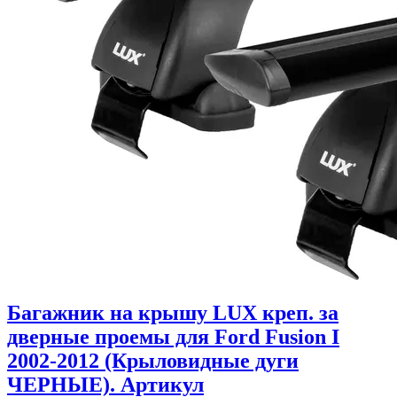
Багажник на крышу LUX креп. за
дверные проемы для Ford Fusion I
2002-2012 (Крыловидные дуги
ЧЕРНЫЕ). Артикул