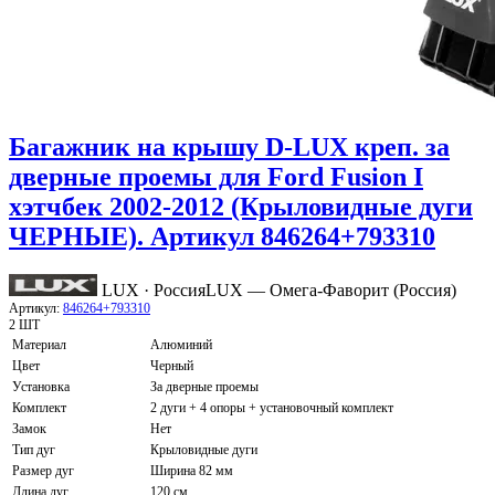
Багажник на крышу D-LUX креп. за
дверные проемы для Ford Fusion I
хэтчбек 2002-2012 (Крыловидные дуги
ЧЕРНЫЕ). Артикул 846264+793310
LUX · Россия
LUX — Омега-Фаворит (Россия)
Артикул:
846264+793310
2 ШТ
Материал
Алюминий
Цвет
Черный
Установка
За дверные проемы
Комплект
2 дуги + 4 опоры + установочный комплект
Замок
Нет
Тип дуг
Крыловидные дуги
Размер дуг
Ширина 82 мм
Длина дуг
120 см