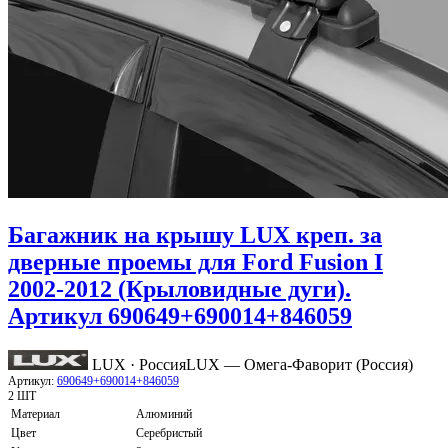
Багажник на крышу LUX креп. за
дверные проемы для Ford Fusion I
2002-2012 (Крыловидные дуги).
Артикул 690649+690014+846059
LUX · Россия
LUX — Омега-Фаворит (Россия)
Артикул:
690649+690014+846059
2 ШТ
Материал
Алюминий
Цвет
Серебристый