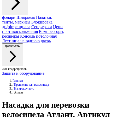
фонари
Шноркель
Палатки,
тенты, маркизы
Блокировка
дифференциала
Сенд-траки
Цепи
противоскольжения
Компрессоры,
ресиверы
Консоль потолочная
Лестница на заднюю дверь
Домкраты
Для квадроциклов
Защита и оборудование
Главная
/
Крепление для велосипеда
/
На крышу авто
/
Атлант
Насадка для перевозки
велосипеда
Атлант
. Артикул