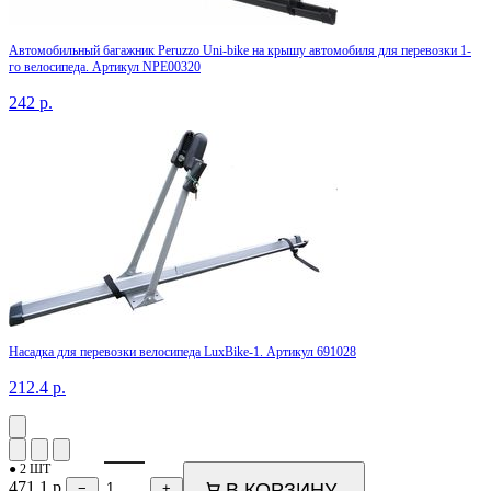
Автомобильный багажник Peruzzo Uni-bike на крышу автомобиля для перевозки 1-
го велосипеда. Артикул NPE00320
242
р.
Насадка для перевозки велосипеда LuxBike-1. Артикул 691028
212.4
р.
● 2 ШТ
471.1
р.
В КОРЗИНУ
−
+