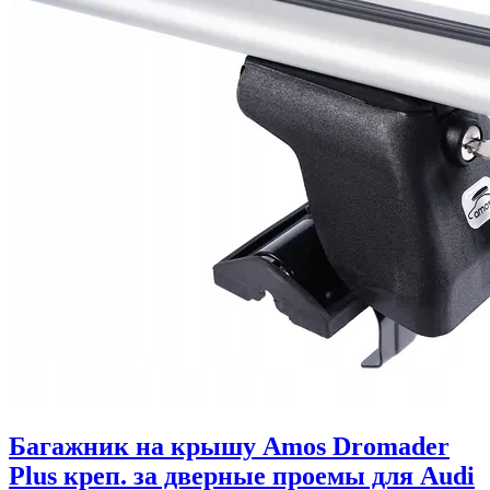
Багажник на крышу Amos Dromader
Plus креп. за дверные проемы для Audi