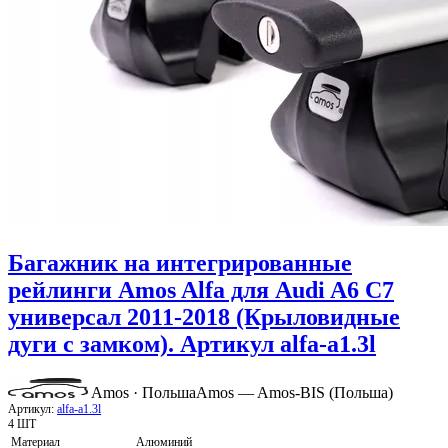
Багажник на интегрированные
рейлинги Amos Alfa для Audi A6 C7
универсал 2011-2018 (Крыловидные
дуги с замком). Артикул alfa-a1.3l
Amos · Польша
Amos — Amos-BIS (Польша)
Артикул:
alfa-a1.3l
4 ШТ
Материал
Алюминий