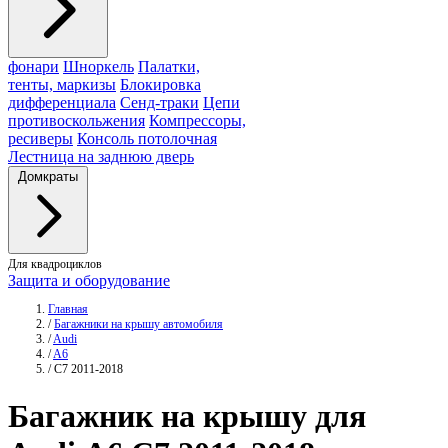
фонари
Шноркель
Палатки,
тенты, маркизы
Блокировка
дифференциала
Сенд-траки
Цепи
противоскольжения
Компрессоры,
ресиверы
Консоль потолочная
Лестница на заднюю дверь
Домкраты
Для квадроциклов
Защита и оборудование
Главная
/
Багажники на крышу автомобиля
/
Audi
/
A6
/
C7 2011-2018
Багажник
на крышу для