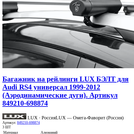
Багажник на рейлинги LUX БЭЛТ для
Audi RS4 универсал 1999-2012
(Аэродинамические дуги). Артикул
849210-698874
LUX · Россия
LUX — Омега-Фаворит (Россия)
Артикул:
849210-698874
3 ШТ
Материал
Алюминий