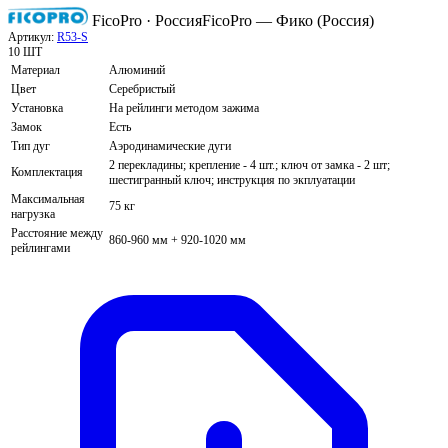
FicoPro · Россия
FicoPro — Фико (Россия)
Артикул:
R53-S
10 ШТ
Материал
Алюминий
Цвет
Серебристый
Установка
На рейлинги методом зажима
Замок
Есть
Тип дуг
Аэродинамические дуги
2 перекладины; крепление - 4 шт.; ключ от замка - 2 шт;
Комплектация
шестигранный ключ; инструкция по экплуатации
Максимальная
75 кг
нагрузка
Расстояние между
860-960 мм + 920-1020 мм
рейлингами