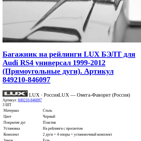
Багажник на рейлинги LUX БЭЛТ для
Audi RS4 универсал 1999-2012
(Прямоугольные дуги). Артикул
849210-846097
LUX · Россия
LUX — Омега-Фаворит (Россия)
Артикул:
849210-846097
3 ШТ
Материал
Сталь
Цвет
Черный
Покрытие дуг
Пластик
Установка
На рейлинги с просветом
Комплект
2 дуги + 4 опоры + установочный комплект
Замок
Есть