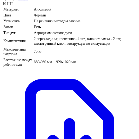
10 ШТ
Материал
Алюминий
Цвет
Черный
Установка
На рейлинги методом зажима
Замок
Есть
Тип дуг
Аэродинамические дуги
2 перекладины; крепление - 4 шт.; ключ от замка - 2 шт;
Комплектация
шестигранный ключ; инструкция по экплуатации
Максимальная
75 кг
нагрузка
Расстояние между
860-960 мм + 920-1020 мм
рейлингами