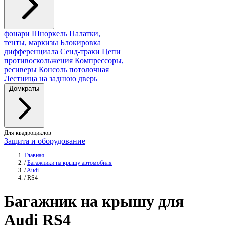
фонари
Шноркель
Палатки,
тенты, маркизы
Блокировка
дифференциала
Сенд-траки
Цепи
противоскольжения
Компрессоры,
ресиверы
Консоль потолочная
Лестница на заднюю дверь
Домкраты
Для квадроциклов
Защита и оборудование
Главная
/
Багажники на крышу автомобиля
/
Audi
/
RS4
Багажник
на крышу для
Audi RS4