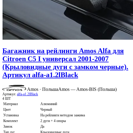
Багажник на рейлинги Amos Alfa для
Citroen C5 I универсал 2001-2007
(Крыловидные дуги с замком черные).
Артикул alfa-a1.2lBlack
Amos · Польша
Amos — Amos-BIS (Польша)
Артикул:
alfa-a1.2lBlack
4 ШТ
Материал
Алюминий
Цвет
Черный
Установка
На рейлинги методом зажима
Комплект
2 дуги + 4 опоры
Замок
Да
Тип дуг
Крыловидные дуги