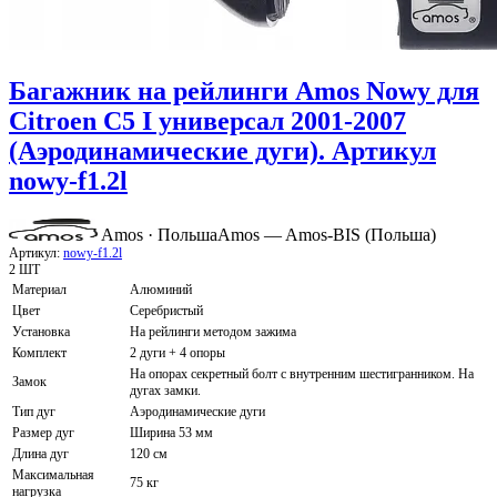
Багажник на рейлинги Amos Nowy для
Citroen C5 I универсал 2001-2007
(Аэродинамические дуги). Артикул
nowy-f1.2l
Amos · Польша
Amos — Amos-BIS (Польша)
Артикул:
nowy-f1.2l
2 ШТ
Материал
Алюминий
Цвет
Серебристый
Установка
На рейлинги методом зажима
Комплект
2 дуги + 4 опоры
На опорах секретный болт с внутренним шестигранником. На
Замок
дугах замки.
Тип дуг
Аэродинамические дуги
Размер дуг
Ширина 53 мм
Длина дуг
120 см
Максимальная
75 кг
нагрузка