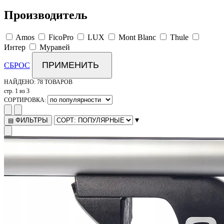
Производитель
Amos
FicoPro
LUX
Mont Blanc
Thule
Интер
Муравей
ПРИМЕНИТЬ
СБРОС
НАЙДЕНО:
78 ТОВАРОВ
стр. 1 из 3
СОРТИРОВКА:
▾
ФИЛЬТРЫ
▤