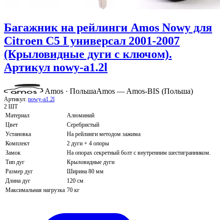
Багажник на рейлинги Amos Nowy для
Citroen C5 I универсал 2001-2007
(Крыловидные дуги с ключом).
Артикул nowy-a1.2l
Amos · Польша
Amos — Amos-BIS (Польша)
Артикул:
nowy-a1.2l
2 ШТ
Материал
Алюминий
Цвет
Серебристый
Установка
На рейлинги методом зажима
Комплект
2 дуги + 4 опоры
Замок
На опорах секретный болт с внутренним шестигранником.
Тип дуг
Крыловидные дуги
Размер дуг
Ширина 80 мм
Длина дуг
120 см
Максимальная нагрузка
70 кг