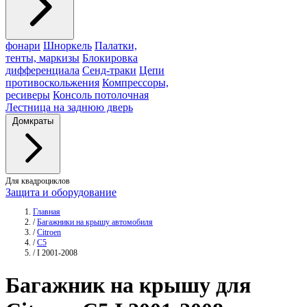
фонари
Шноркель
Палатки,
тенты, маркизы
Блокировка
дифференциала
Сенд-траки
Цепи
противоскольжения
Компрессоры,
ресиверы
Консоль потолочная
Лестница на заднюю дверь
Домкраты
Для квадроциклов
Защита и оборудование
Главная
/
Багажники на крышу автомобиля
/
Citroen
/
C5
/
I 2001-2008
Багажник
на крышу для