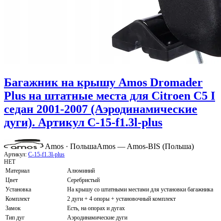
Багажник на крышу Amos Dromader
Plus на штатные места для Citroen C5 I
седан 2001-2007 (Аэродинамические
дуги). Артикул C-15-f1.3l-plus
Amos · Польша
Amos — Amos-BIS (Польша)
Артикул:
C-15-f1.3l-plus
НЕТ
Материал
Алюминий
Цвет
Серебристый
Установка
На крышу со штатными местами для установки багажника
Комплект
2 дуги + 4 опоры + установочный комплект
Замок
Есть, на опорах и дугах
Тип дуг
Аэродинамические дуги