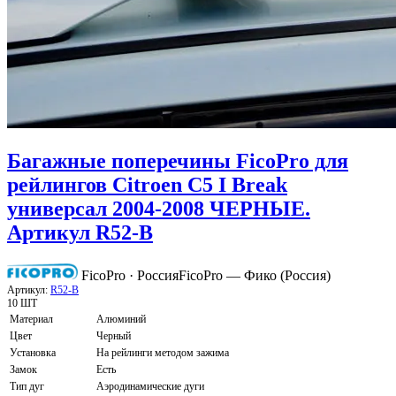
Багажные поперечины FicoPro для
рейлингов Citroen C5 I Break
универсал 2004-2008 ЧЕРНЫЕ.
Артикул R52-B
FicoPro · Россия
FicoPro — Фико (Россия)
Артикул:
R52-B
10 ШТ
Материал
Алюминий
Цвет
Черный
Установка
На рейлинги методом зажима
Замок
Есть
Тип дуг
Аэродинамические дуги