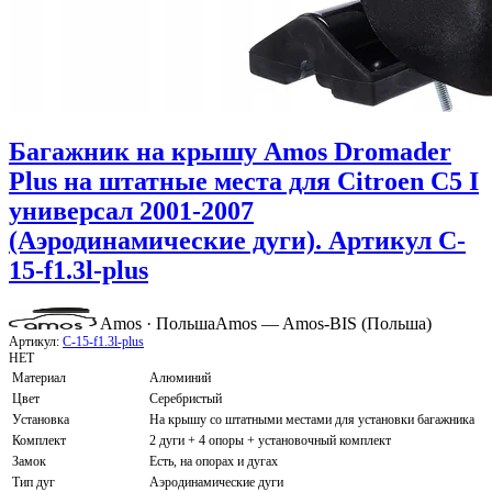
Багажник на крышу Amos Dromader
Plus на штатные места для Citroen C5 I
универсал 2001-2007
(Аэродинамические дуги). Артикул C-
15-f1.3l-plus
Amos · Польша
Amos — Amos-BIS (Польша)
Артикул:
C-15-f1.3l-plus
НЕТ
Материал
Алюминий
Цвет
Серебристый
Установка
На крышу со штатными местами для установки багажника
Комплект
2 дуги + 4 опоры + установочный комплект
Замок
Есть, на опорах и дугах
Тип дуг
Аэродинамические дуги