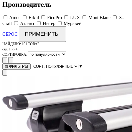
Производитель
Amos
Erkul
FicoPro
LUX
Mont Blanc
X-
Craft
Атлант
Интер
Муравей
ПРИМЕНИТЬ
СБРОС
НАЙДЕНО:
101 ТОВАР
стр. 1 из 4
СОРТИРОВКА:
▾
ФИЛЬТРЫ
▤