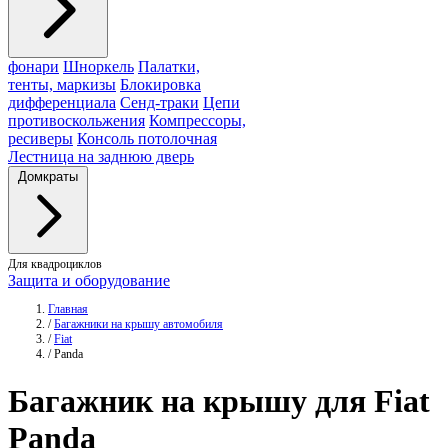
фонари
Шноркель
Палатки,
тенты, маркизы
Блокировка
дифференциала
Сенд-траки
Цепи
противоскольжения
Компрессоры,
ресиверы
Консоль потолочная
Лестница на заднюю дверь
Домкраты
Для квадроциклов
Защита и оборудование
Главная
/
Багажники на крышу автомобиля
/
Fiat
/
Panda
Багажник
на крышу для Fiat
Panda