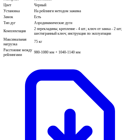
Цвет
Черный
Установка
На рейлинги методом зажима
Замок
Есть
Тип дуг
Аэродинамические дуги
2 перекладины; крепление - 4 шт.; ключ от замка - 2 шт;
Комплектация
шестигранный ключ; инструкция по экплуатации
Максимальная
75 кг
нагрузка
Расстояние между
980-1080 мм + 1040-1140 мм
рейлингами