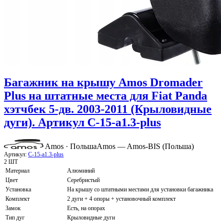
Багажник на крышу Amos Dromader
Plus на штатные места для Fiat Panda
хэтчбек 5-дв. 2003-2011 (Крыловидные
дуги). Артикул C-15-a1.3-plus
Amos · Польша
Amos — Amos-BIS (Польша)
Артикул:
C-15-a1.3-plus
2 ШТ
Материал
Алюминий
Цвет
Серебристый
Установка
На крышу со штатными местами для установки багажника
Комплект
2 дуги + 4 опоры + установочный комплект
Замок
Есть, на опорах
Тип дуг
Крыловидные дуги