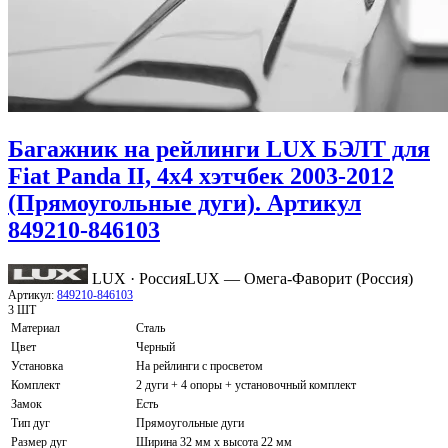
Багажник на рейлинги LUX БЭЛТ для
Fiat Panda II, 4x4 хэтчбек 2003-2012
(Прямоугольные дуги). Артикул
849210-846103
LUX · Россия
LUX — Омега-Фаворит (Россия)
Артикул:
849210-846103
3 ШТ
Материал
Сталь
Цвет
Черный
Установка
На рейлинги с просветом
Комплект
2 дуги + 4 опоры + установочный комплект
Замок
Есть
Тип дуг
Прямоугольные дуги
Размер дуг
Ширина 32 мм х высота 22 мм