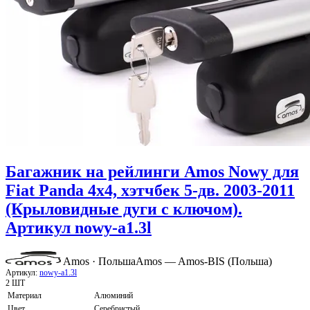
Багажник на рейлинги Amos Nowy для
Fiat Panda 4x4, хэтчбек 5-дв. 2003-2011
(Крыловидные дуги с ключом).
Артикул nowy-a1.3l
Amos · Польша
Amos — Amos-BIS (Польша)
Артикул:
nowy-a1.3l
2 ШТ
Материал
Алюминий
Цвет
Серебристый