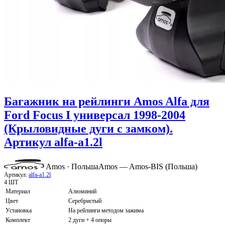
Багажник на рейлинги Amos Alfa для
Ford Focus I универсал 1998-2004
(Крыловидные дуги с замком).
Артикул alfa-a1.2l
Amos · Польша
Amos — Amos-BIS (Польша)
Артикул:
alfa-a1.2l
4 ШТ
Материал
Алюминий
Цвет
Серебристый
Установка
На рейлинги методом зажима
Комплект
2 дуги + 4 опоры