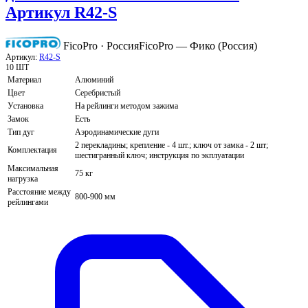
Артикул R42-S
FicoPro · Россия
FicoPro — Фико (Россия)
Артикул:
R42-S
10 ШТ
Материал
Алюминий
Цвет
Серебристый
Установка
На рейлинги методом зажима
Замок
Есть
Тип дуг
Аэродинамические дуги
2 перекладины; крепление - 4 шт.; ключ от замка - 2 шт;
Комплектация
шестигранный ключ; инструкция по экплуатации
Максимальная
75 кг
нагрузка
Расстояние между
800-900 мм
рейлингами