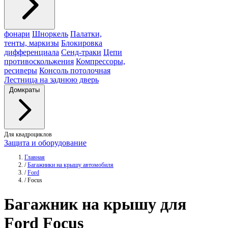
фонари
Шноркель
Палатки,
тенты, маркизы
Блокировка
дифференциала
Сенд-траки
Цепи
противоскольжения
Компрессоры,
ресиверы
Консоль потолочная
Лестница на заднюю дверь
Домкраты
Для квадроциклов
Защита и оборудование
Главная
/
Багажники на крышу автомобиля
/
Ford
/
Focus
Багажник
на крышу для
Ford Focus