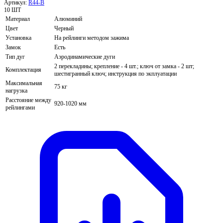
Артикул:
R44-B
10 ШТ
Материал
Алюминий
Цвет
Черный
Установка
На рейлинги методом зажима
Замок
Есть
Тип дуг
Аэродинамические дуги
2 перекладины; крепление - 4 шт.; ключ от замка - 2 шт;
Комплектация
шестигранный ключ; инструкция по экплуатации
Максимальная
75 кг
нагрузка
Расстояние между
920-1020 мм
рейлингами