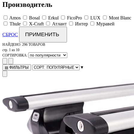
Производитель
Amos
Bosal
Erkul
FicoPro
LUX
Mont Blanc
Thule
X-Craft
Атлант
Интер
Муравей
ПРИМЕНИТЬ
СБРОС
НАЙДЕНО:
296 ТОВАРОВ
стр. 1 из 10
СОРТИРОВКА:
▾
ФИЛЬТРЫ
▤