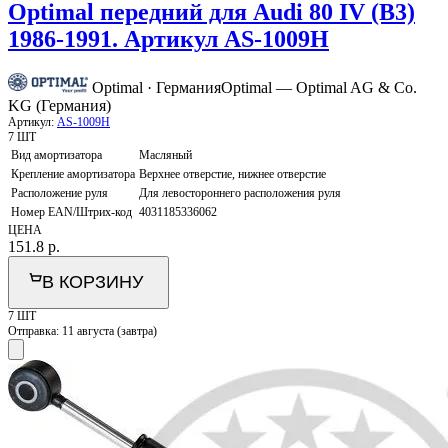
Optimal передний для Audi 80 IV (B3)
1986-1991. Артикул AS-1009H
Optimal · Германия
Optimal — Optimal AG & Co.
KG (Германия)
Артикул:
AS-1009H
7 ШТ
Вид амортизатора
Масляный
Крепление амортизатора
Верхнее отверстие, нижнее отверстие
Расположение руля
Для левостороннего расположения руля
Номер EAN/Штрих-код
4031185336062
ЦЕНА
151.8
р.
В КОРЗИНУ
7 ШТ
Отправка:
11 августа (завтра)