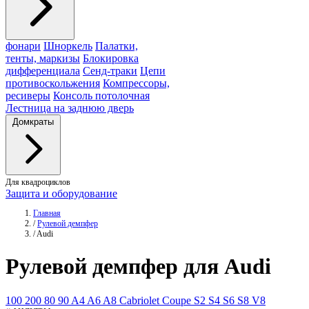
фонари
Шноркель
Палатки,
тенты, маркизы
Блокировка
дифференциала
Сенд-траки
Цепи
противоскольжения
Компрессоры,
ресиверы
Консоль потолочная
Лестница на заднюю дверь
Домкраты
Для квадроциклов
Защита и оборудование
Главная
/
Рулевой демпфер
/
Audi
Рулевой
демпфер
для Audi
100
200
80
90
A4
A6
A8
Cabriolet
Coupe
S2
S4
S6
S8
V8