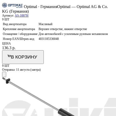
Optimal · Германия
Optimal — Optimal AG & Co.
KG (Германия)
Артикул:
AS-1007H
9 ШТ
Вид амортизатора
Масляный
Крепление амортизатора
Верхнее отверстие, нижнее отверстие
Оснащение / оборудование
Для автомобилей с усиленным рулевым механизмом
Номер EAN/Штрих-код
4031185336048
ЦЕНА
136.3
р.
В КОРЗИНУ
9 ШТ
Отправка:
11 августа (завтра)