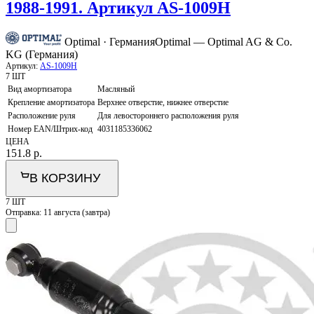
1988-1991. Артикул AS-1009H
Optimal · Германия
Optimal — Optimal AG & Co.
KG (Германия)
Артикул:
AS-1009H
7 ШТ
Вид амортизатора
Масляный
Крепление амортизатора
Верхнее отверстие, нижнее отверстие
Расположение руля
Для левостороннего расположения руля
Номер EAN/Штрих-код
4031185336062
ЦЕНА
151.8
р.
В КОРЗИНУ
7 ШТ
Отправка:
11 августа (завтра)