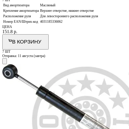
Вид амортизатора
Масляный
Крепление амортизатора
Верхнее отверстие, нижнее отверстие
Расположение руля
Для левостороннего расположения руля
Номер EAN/Штрих-код
4031185336062
ЦЕНА
151.8
р.
В КОРЗИНУ
7 ШТ
Отправка:
11 августа (завтра)