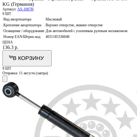
KG (Германия)
Артикул:
AS-1007H
9 ШТ
Вид амортизатора
Масляный
Крепление амортизатора
Верхнее отверстие, нижнее отверстие
Оснащение / оборудование
Для автомобилей с усиленным рулевым механизмом
Номер EAN/Штрих-код
4031185336048
ЦЕНА
136.3
р.
В КОРЗИНУ
9 ШТ
Отправка:
11 августа (завтра)