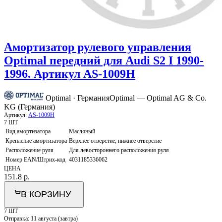
Амортизатор рулевого управления
Optimal передний для Audi S2 I 1990-
1996. Артикул AS-1009H
Optimal · Германия
Optimal — Optimal AG & Co.
KG (Германия)
Артикул:
AS-1009H
7 ШТ
Вид амортизатора
Масляный
Крепление амортизатора
Верхнее отверстие, нижнее отверстие
Расположение руля
Для левостороннего расположения руля
Номер EAN/Штрих-код
4031185336062
ЦЕНА
151.8
р.
В КОРЗИНУ
7 ШТ
Отправка:
11 августа (завтра)