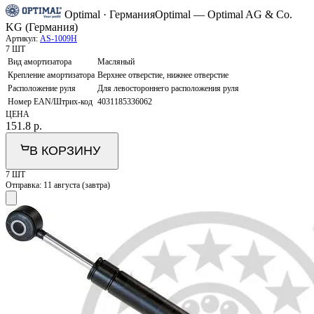
Optimal · Германия
Optimal — Optimal AG & Co.
KG (Германия)
Артикул:
AS-1009H
7 ШТ
Вид амортизатора
Масляный
Крепление амортизатора
Верхнее отверстие, нижнее отверстие
Расположение руля
Для левостороннего расположения руля
Номер EAN/Штрих-код
4031185336062
ЦЕНА
151.8
р.
В КОРЗИНУ
7 ШТ
Отправка:
11 августа (завтра)