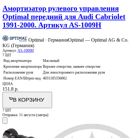
Амортизатор рулевого управления
Optimal передний для Audi Cabriolet
1991-2000. Артикул AS-1009H
Optimal · Германия
Optimal — Optimal AG & Co.
KG (Германия)
Артикул:
AS-1009H
7 ШТ
Вид амортизатора
Масляный
Крепление амортизатора
Верхнее отверстие, нижнее отверстие
Расположение руля
Для левостороннего расположения руля
Номер EAN/Штрих-код
4031185336062
ЦЕНА
151.8
р.
В КОРЗИНУ
7 ШТ
Отправка:
11 августа (завтра)