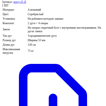
Артикул:
nowy-f1.2l
2 ШТ
Материал
Алюминий
Цвет
Серебристый
Установка
На рейлинги методом зажима
Комплект
2 дуги + 4 опоры
На опорах секретный болт с внутренним шестигранником. На
Замок
дугах замки.
Тип дуг
Аэродинамические дуги
Размер дуг
Ширина 53 мм
Длина дуг
120 см
Максимальная
75 кг
нагрузка