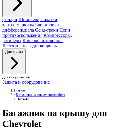
фонари
Шноркель
Палатки,
тенты, маркизы
Блокировка
дифференциала
Сенд-траки
Цепи
противоскольжения
Компрессоры,
ресиверы
Консоль потолочная
Лестница на заднюю дверь
Домкраты
Для квадроциклов
Защита и оборудование
Главная
/
Багажники на крышу автомобиля
/
Chevrolet
Багажник
на крышу для
Chevrolet