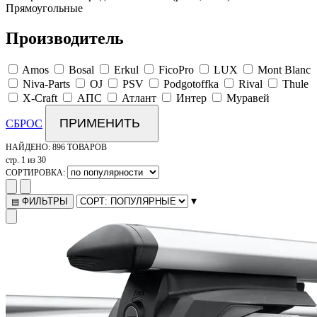
Прямоугольные
Производитель
Amos
Bosal
Erkul
FicoPro
LUX
Mont Blanc
Niva-Parts
OJ
PSV
Podgotoffka
Rival
Thule
X-Craft
АПС
Атлант
Интер
Муравей
ПРИМЕНИТЬ
СБРОС
НАЙДЕНО:
896 ТОВАРОВ
стр. 1 из 30
СОРТИРОВКА:
▾
ФИЛЬТРЫ
▤