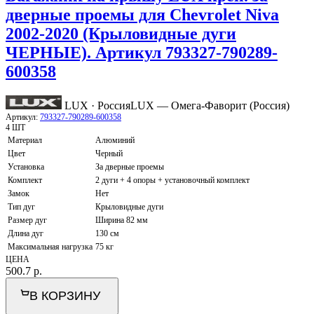
дверные проемы для Chevrolet Niva
2002-2020 (Крыловидные дуги
ЧЕРНЫЕ). Артикул 793327-790289-
600358
LUX · Россия
LUX — Омега-Фаворит (Россия)
Артикул:
793327-790289-600358
4 ШТ
Материал
Алюминий
Цвет
Черный
Установка
За дверные проемы
Комплект
2 дуги + 4 опоры + установочный комплект
Замок
Нет
Тип дуг
Крыловидные дуги
Размер дуг
Ширина 82 мм
Длина дуг
130 см
Максимальная нагрузка
75 кг
ЦЕНА
500.7
р.
В КОРЗИНУ