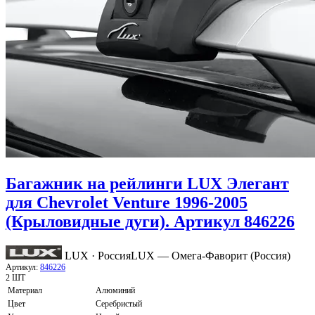
Багажник на рейлинги LUX Элегант
для Chevrolet Venture 1996-2005
(Крыловидные дуги). Артикул 846226
LUX · Россия
LUX — Омега-Фаворит (Россия)
Артикул:
846226
2 ШТ
Материал
Алюминий
Цвет
Серебристый