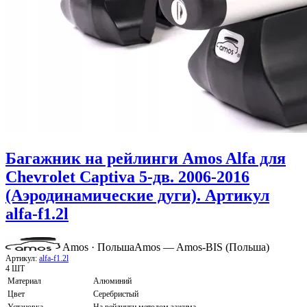
Багажник на рейлинги Amos Alfa для
Chevrolet Captiva 5-дв. 2006-2016
(Аэродинамические дуги). Артикул
alfa-f1.2l
Amos · Польша
Amos — Amos-BIS (Польша)
Артикул:
alfa-f1.2l
4 ШТ
Материал
Алюминий
Цвет
Серебристый
Установка
На рейлинги методом зажима