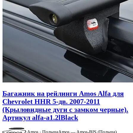
Багажник на рейлинги Amos Alfa для
Chevrolet HHR 5-дв. 2007-2011
(Крыловидные дуги с замком черные).
Артикул alfa-a1.2lBlack
Amos · Польша
Amos — Amos-BIS (Польша)