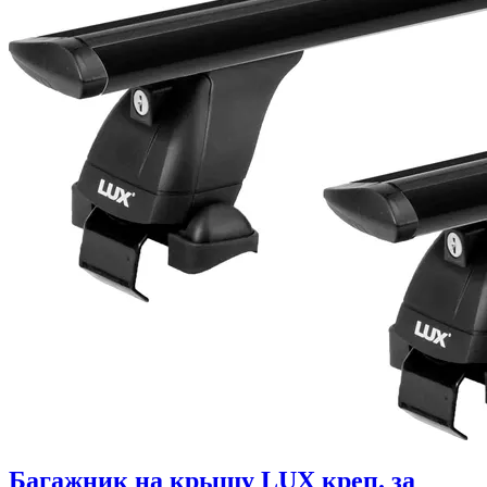
Багажник на крышу LUX креп. за