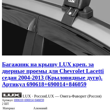
Багажник на крышу LUX креп. за
дверные проемы для Chevrolet Lacetti
седан 2004-2013 (Крыловидные дуги).
Артикул 690618+690014+846059
LUX · Россия
LUX — Омега-Фаворит (Россия)
Артикул:
690618+690014+846059
2 ШТ
Материал
Алюминий