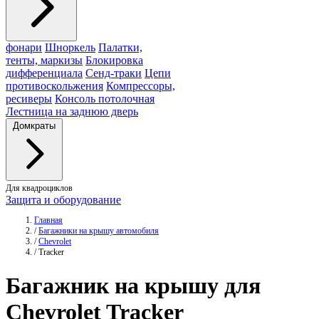
фонари
Шноркель
Палатки,
тенты, маркизы
Блокировка
дифференциала
Сенд-траки
Цепи
противоскольжения
Компрессоры,
ресиверы
Консоль потолочная
Лестница на заднюю дверь
Домкраты
Для квадроциклов
Защита и оборудование
Главная
/
Багажники на крышу автомобиля
/
Chevrolet
/
Tracker
Багажник
на крышу для
Chevrolet Tracker