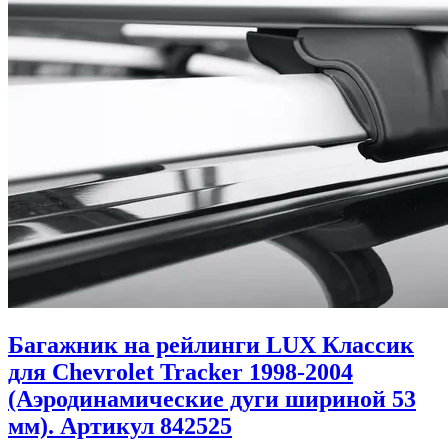
Багажник на рейлинги LUX Классик
для Chevrolet Tracker 1998-2004
(Аэродинамические дуги шириной 53
мм). Артикул 842525