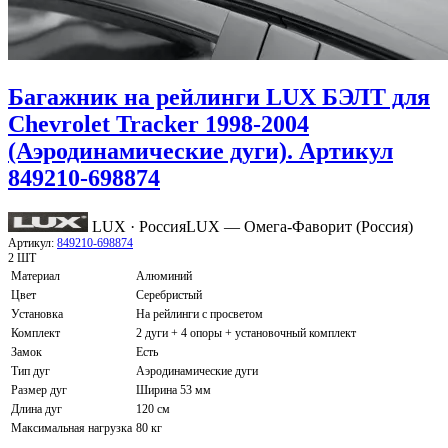
Багажник на рейлинги LUX БЭЛТ для
Chevrolet Tracker 1998-2004
(Аэродинамические дуги). Артикул
849210-698874
LUX · Россия
LUX — Омега-Фаворит (Россия)
Артикул:
849210-698874
2 ШТ
Материал
Алюминий
Цвет
Серебристый
Установка
На рейлинги с просветом
Комплект
2 дуги + 4 опоры + установочный комплект
Замок
Есть
Тип дуг
Аэродинамические дуги
Размер дуг
Ширина 53 мм
Длина дуг
120 см
Максимальная нагрузка
80 кг