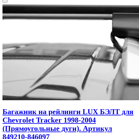
Багажник на рейлинги LUX БЭЛТ для
Chevrolet Tracker 1998-2004
(Прямоугольные дуги). Артикул
849210-846097