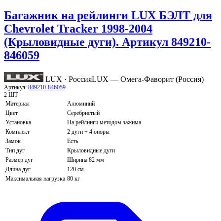
Багажник на рейлинги LUX БЭЛТ для
Chevrolet Tracker 1998-2004
(Крыловидные дуги). Артикул 849210-
846059
LUX · Россия
LUX — Омега-Фаворит (Россия)
Артикул:
849210-846059
2 ШТ
Материал
Алюминий
Цвет
Серебристый
Установка
На рейлинги методом зажима
Комплект
2 дуги + 4 опоры
Замок
Есть
Тип дуг
Крыловидные дуги
Размер дуг
Ширина 82 мм
Длина дуг
120 см
Максимальная нагрузка
80 кг