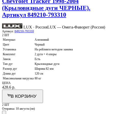
Chevrolet Tracker 1998-2004
(Крыловидные дуги ЧЕРНЫЕ).
Артикул 849210-793310
LUX · Россия
LUX — Омега-Фаворит (Россия)
Артикул:
849210-793310
2 ШТ
Материал
Алюминий
Цвет
Черный
Установка
На рейлинги методом зажима
Комплект
2 дуги + 4 опоры
Замок
Есть
Тип дуг
Крыловидные дуги
Размер дуг
Ширина 82 мм
Длина дуг
120 см
Максимальная нагрузка
80 кг
ЦЕНА
428.6
р.
В КОРЗИНУ
2 ШТ
Отправка:
10 августа (пн)