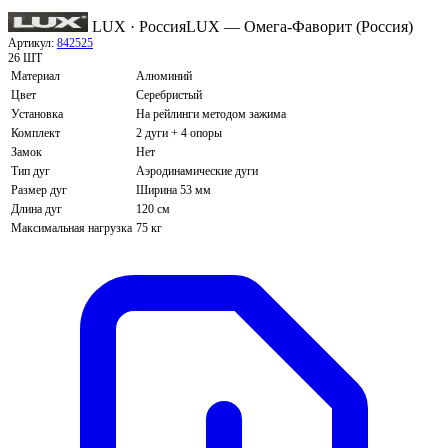
LUX · Россия
LUX — Омега-Фаворит (Россия)
Артикул:
842525
26 ШТ
Материал
Алюминий
Цвет
Серебристый
Установка
На рейлинги методом зажима
Комплект
2 дуги + 4 опоры
Замок
Нет
Тип дуг
Аэродинамические дуги
Размер дуг
Ширина 53 мм
Длина дуг
120 см
Максимальная нагрузка
75 кг