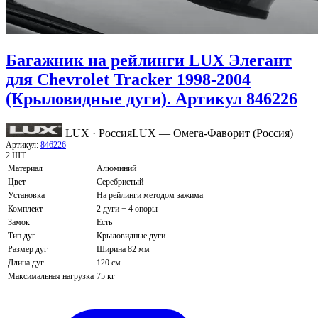
Багажник на рейлинги LUX Элегант
для Chevrolet Tracker 1998-2004
(Крыловидные дуги). Артикул 846226
LUX · Россия
LUX — Омега-Фаворит (Россия)
Артикул:
846226
2 ШТ
Материал
Алюминий
Цвет
Серебристый
Установка
На рейлинги методом зажима
Комплект
2 дуги + 4 опоры
Замок
Есть
Тип дуг
Крыловидные дуги
Размер дуг
Ширина 82 мм
Длина дуг
120 см
Максимальная нагрузка
75 кг